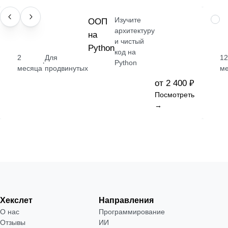
Изучите
НАВЫК
ООП
ПРО
архитектуру
на
и чистый
Python
код на
2
Для
12
·
Python
месяца
продвинутых
ме
от 2 400 ₽
Посмотреть
→
Хекслет
Направления
О нас
Программирование
Отзывы
ИИ