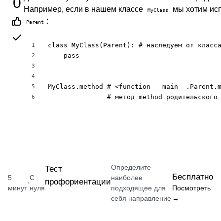
0
Например, если в нашем классе
мы хотим ис
MyClass
:
Parent
class MyClass(Parent): # наследуем от класса
1
    pass

2
3
4
MyClass.method # <function __main__.Parent.m
5
               # метод method родительского
6
Определите
Тест
Бесплатно
5
С
наиболее
профориентации
·
минут
нуля
подходящее для
Посмотреть
себя направление
→