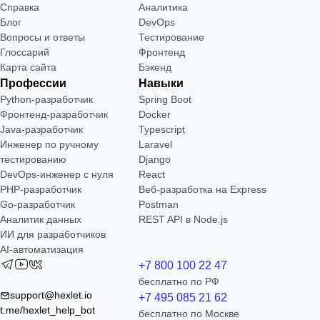
Справка
Аналитика
Блог
DevOps
Вопросы и ответы
Тестирование
Глоссарий
Фронтенд
Карта сайта
Бэкенд
Профессии
Навыки
Python-разработчик
Spring Boot
Фронтенд-разработчик
Docker
Java-разработчик
Typescript
Инженер по ручному
Laravel
тестированию
Django
DevOps-инженер с нуля
React
РНР-разработчик
Веб-разработка на Express
Go-разработчик
Postman
Аналитик данных
REST API в Node.js
ИИ для разработчиков
AI-автоматизация
+7 800 100 22 47
бесплатно по РФ
support@hexlet.io
+7 495 085 21 62
t.me/hexlet_help_bot
бесплатно по Москве