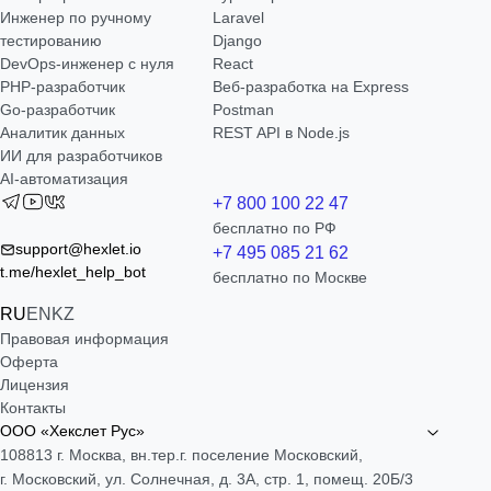
Инженер по ручному
Laravel
тестированию
Django
DevOps-инженер с нуля
React
РНР-разработчик
Веб-разработка на Express
Go-разработчик
Postman
Аналитик данных
REST API в Node.js
ИИ для разработчиков
AI-автоматизация
+7 800 100 22 47
бесплатно по РФ
support@hexlet.io
+7 495 085 21 62
t.me/hexlet_help_bot
бесплатно по Москве
RU
EN
KZ
Правовая информация
Оферта
Лицензия
Контакты
ООО «Хекслет Рус»
108813 г. Москва, вн.тер.г. поселение Московский,
г. Московский, ул. Солнечная, д. 3А, стр. 1, помещ. 20Б/3