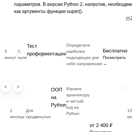
параметров. В версии Python 2, напротив, необходим
как аргументы функции super().
Определите
Тест
Бесплатно
5
С
наиболее
профориентации
·
минут
нуля
подходящее для
Посмотреть
себя направление
→
Изучите
НАВЫК
ООП
ПРО
архитектуру
на
и чистый
Python
код на
2
Для
12
·
Python
месяца
продвинутых
ме
от 2 400 ₽