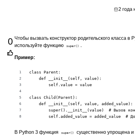
2 года 
Чтобы вызвать конструктор родительского класса в P
0
используйте функцию
.
super()
Пример:
class Parent:

1
    def __init__(self, value):

2
        self.value = value

3
4
class Child(Parent):

5
    def __init__(self, value, added_value):

6
        super().__init__(value)  # Вызов кон
7
        self.added_value = added_value  # Д
8
В Python 3 функция
существенно упрощена и н
super()