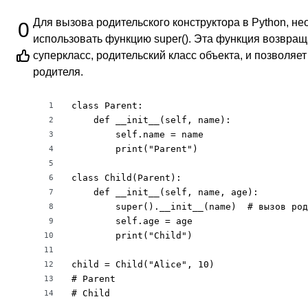
Для вызова родительского конструктора в Python, н
0
использовать функцию super(). Эта функция возвраща
суперкласс, родительский класс объекта, и позволяе
родителя.
class Parent:

1
    def __init__(self, name):

2
        self.name = name

3
        print("Parent")

4
5
class Child(Parent):

6
    def __init__(self, name, age):

7
        super().__init__(name)  # вызов род
8
        self.age = age

9
        print("Child")

10
11
child = Child("Alice", 10)

12
# Parent

13
# Child
14