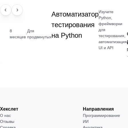
Изучите
ПРОФЕССИЯ
Автоматизатор
Python,
тестирования
фреймворки
для
8
Для
·
на Python
тестирования,
месяцев
продвинутых
автоматизация
UI и API
Хекслет
Направления
О нас
Программирование
Отзывы
ИИ
Справка
Аналитика