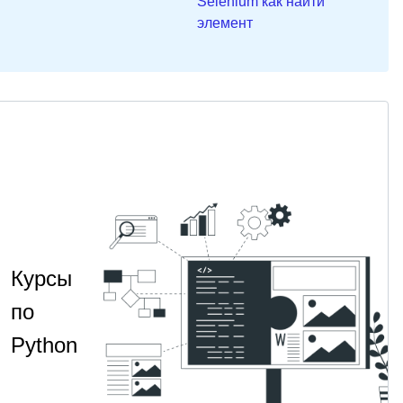
Selenium как найти
элемент
Курсы
по
Python