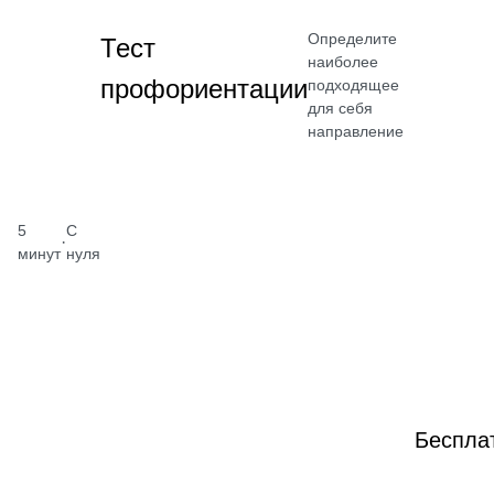
Определите
Тест
наиболее
профориентации
подходящее
для себя
направление
5
С
·
минут
нуля
Беспла