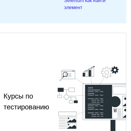
Selenium как найти
элемент
Курсы по
тестированию