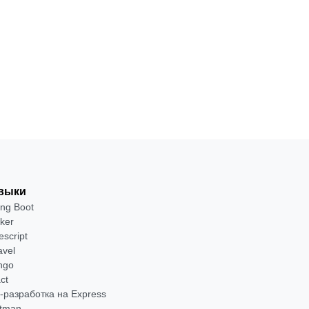
I- и
8
Для
от 2 400
·
на Python
месяцев
продвинутых
₽
тестов
Посмотреть
→
выки
ing Boot
ker
escript
avel
ngo
ct
-разработка на Express
tman