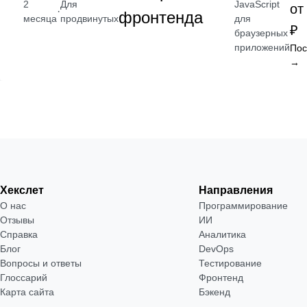
JavaScript
2
Для
от
·
фронтенда
для
месяца
продвинутых
₽
браузерных
приложений
Пос
→
Хекслет
Направления
О нас
Программирование
Отзывы
ИИ
Справка
Аналитика
Блог
DevOps
Вопросы и ответы
Тестирование
Глоссарий
Фронтенд
Карта сайта
Бэкенд