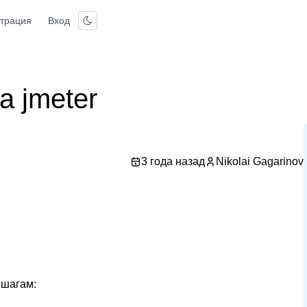
страция
Вход
а jmeter
3 года назад
Nikolai Gagarinov
 шагам: