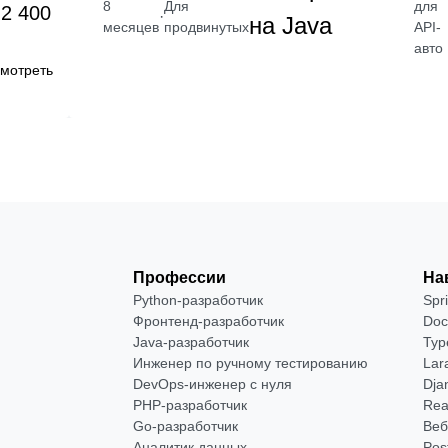
для U
8
Для
 2 400
·
на Java
API-
месяцев
продвинутых
авто
мотреть
Профессии
На
Python-разработчик
Spr
Фронтенд-разработчик
Doc
Java-разработчик
Typ
Инженер по ручному тестированию
Lar
DevOps-инженер с нуля
Dja
РНР-разработчик
Rea
Go-разработчик
Веб
Аналитик данных
Pos