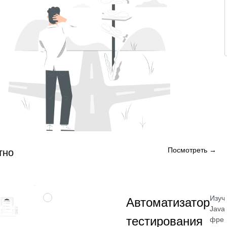
Посмотреть →
тно
Изуч
ПРОФЕССИЯ
Автоматизатор
Java
тестирования
фрей