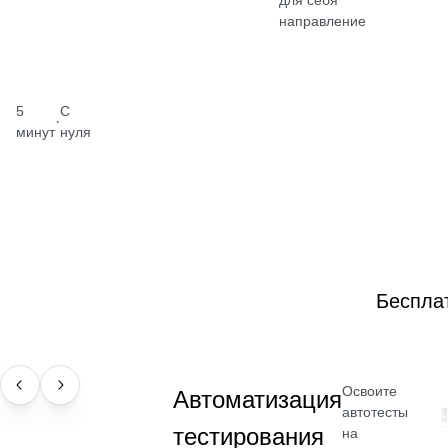
для себя
направление
5
С
·
минут
нуля
Беспла
Освоите
НАВЫК
Автоматизация
автотесты
тестирования
на