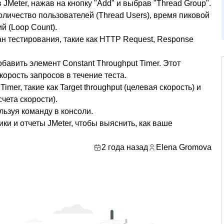
 JMeter, нажав на кнопку "Add" и выбрав "Thread Group".
оличество пользователей (Thread Users), время пиковой
й (Loop Count).
н тестирования, такие как HTTP Request, Response
обавить элемент Constant Throughput Timer. Этот
орость запросов в течение теста.
mer, такие как Target throughput (целевая скорость) и
счета скорости).
ользуя команду в консоли.
ики и отчеты JMeter, чтобы выяснить, как ваше
2 года назад
Elena Gromova