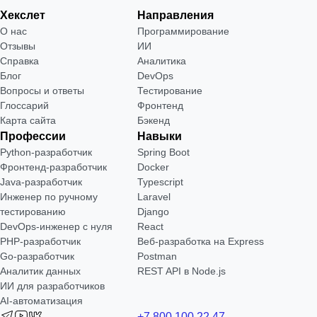
Хекслет
Направления
О нас
Программирование
Отзывы
ИИ
Справка
Аналитика
Блог
DevOps
Вопросы и ответы
Тестирование
Глоссарий
Фронтенд
Карта сайта
Бэкенд
Профессии
Навыки
Python-разработчик
Spring Boot
Фронтенд-разработчик
Docker
Java-разработчик
Typescript
Инженер по ручному
Laravel
тестированию
Django
DevOps-инженер с нуля
React
РНР-разработчик
Веб-разработка на Express
Go-разработчик
Postman
Аналитик данных
REST API в Node.js
ИИ для разработчиков
AI-автоматизация
+7 800 100 22 47