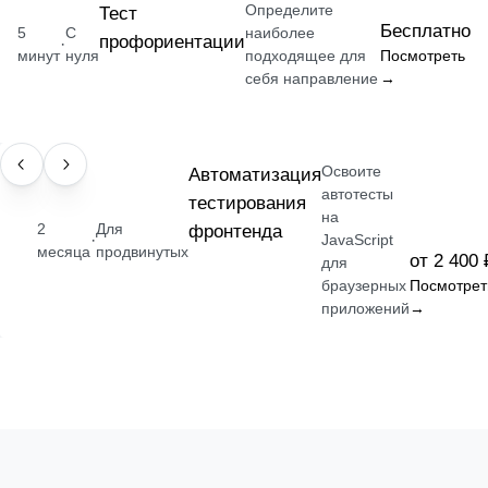
Определите
Тест
Бесплатно
5
С
наиболее
профориентации
·
минут
нуля
подходящее для
Посмотреть
себя направление
→
Освоите
НАВЫК
Автоматизация
автотесты
тестирования
на
2
Для
фронтенда
·
JavaScript
месяца
продвинутых
от 2 400 
для
браузерных
Посмотрет
приложений
→