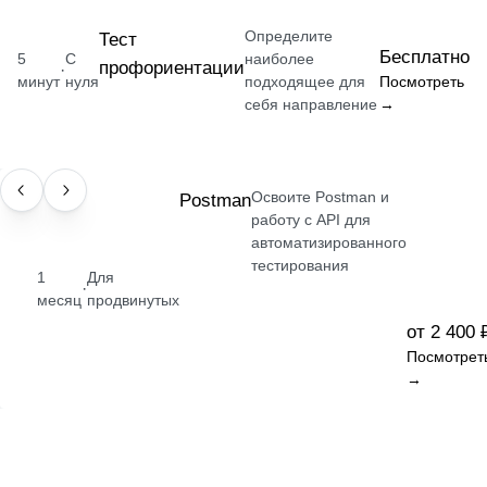
Определите
Тест
Бесплатно
5
С
наиболее
профориентации
·
минут
нуля
подходящее для
Посмотреть
себя направление
→
Освоите Postman и
НАВЫК
Postman
работу с API для
автоматизированного
тестирования
1
Для
·
месяц
продвинутых
от 2 400 
Посмотрет
→