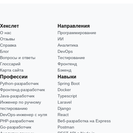
Хекслет
Направления
О нас
Программирование
Отзывы
ИИ
Справка
Аналитика
Блог
DevOps
Вопросы и ответы
Тестирование
Глоссарий
Фронтенд
Карта сайта
Бэкенд
Профессии
Навыки
Python-разработчик
Spring Boot
Фронтенд-разработчик
Docker
Java-разработчик
Typescript
Инженер по ручному
Laravel
тестированию
Django
DevOps-инженер с нуля
React
РНР-разработчик
Веб-разработка на Express
Go-разработчик
Postman