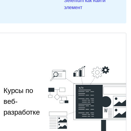
Selenium как найти
элемент
Курсы по
веб-
разработке