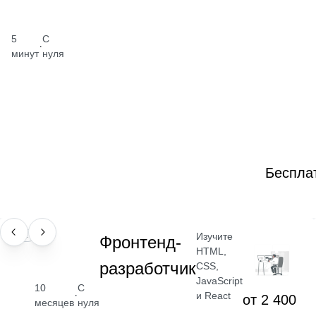
5
С
·
минут
нуля
Беспла
Изучите
ПРОФЕССИЯ
Фронтенд-
HTML,
разработчик
CSS,
JavaScript
10
С
·
и React
от 2 400
месяцев
нуля