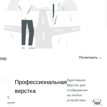
Посмотреть →
тно
Адаптивная
НАВЫК
Профессиональная
вёрстка для
верстка
отображения
на любых
С
устройствах
нуля