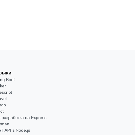
приложений
П
выки
ing Boot
ker
escript
avel
ngo
ct
-разработка на Express
tman
T API в Node.js