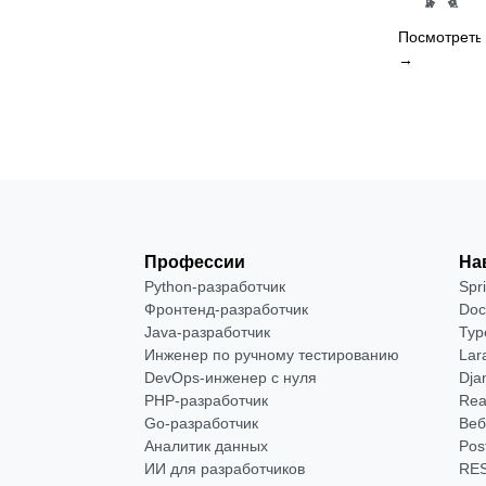
Посмотреть
→
Профессии
На
Python-разработчик
Spr
Фронтенд-разработчик
Doc
Java-разработчик
Typ
Инженер по ручному тестированию
Lar
DevOps-инженер с нуля
Dja
РНР-разработчик
Rea
Go-разработчик
Веб
Аналитик данных
Pos
ИИ для разработчиков
RES