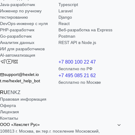
Java-разработчик
Typescript
Инженер по ручному
Laravel
тестированию
Django
DevOps-инженер с нуля
React
РНР-разработчик
Веб-разработка на Express
Go-разработчик
Postman
Аналитик данных
REST API в Node.js
ИИ для разработчиков
AI-автоматизация
+7 800 100 22 47
бесплатно по РФ
support@hexlet.io
+7 495 085 21 62
t.me/hexlet_help_bot
бесплатно по Москве
RU
EN
KZ
Правовая информация
Оферта
Лицензия
Контакты
ООО «Хекслет Рус»
108813 г. Москва, вн.тер.г. поселение Московский,