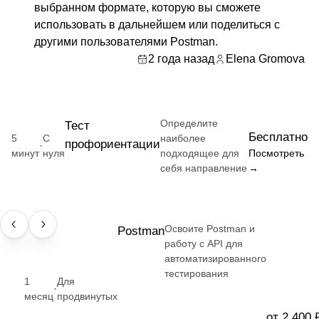
выбранном формате, которую вы сможете
использовать в дальнейшем или поделиться с
другими пользователями Postman.
2 года назад
Elena Gromova
Определите
Тест
Бесплатно
5
С
наиболее
профориентации
·
минут
нуля
подходящее для
Посмотреть
себя направление
→
Освоите Postman и
НАВЫК
Postman
работу с API для
автоматизированного
тестирования
1
Для
·
месяц
продвинутых
от 2 400 