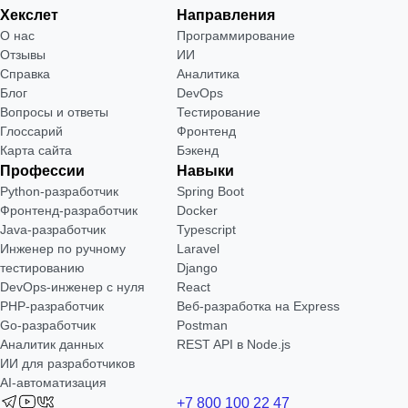
Хекслет
Направления
О нас
Программирование
Отзывы
ИИ
Справка
Аналитика
Блог
DevOps
Вопросы и ответы
Тестирование
Глоссарий
Фронтенд
Карта сайта
Бэкенд
Профессии
Навыки
Python-разработчик
Spring Boot
Фронтенд-разработчик
Docker
Java-разработчик
Typescript
Инженер по ручному
Laravel
тестированию
Django
DevOps-инженер с нуля
React
РНР-разработчик
Веб-разработка на Express
Go-разработчик
Postman
Аналитик данных
REST API в Node.js
ИИ для разработчиков
AI-автоматизация
+7 800 100 22 47