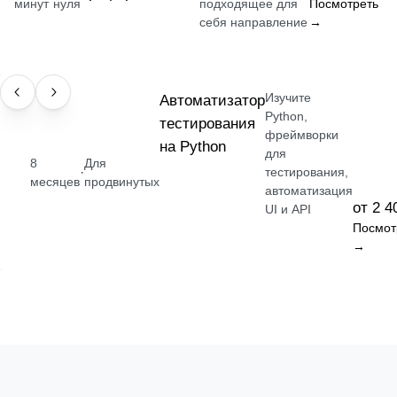
минут
нуля
подходящее для
Посмотреть
себя направление
→
Изучите
ПРОФЕССИЯ
Автоматизатор
Python,
тестирования
фреймворки
на Python
для
8
Для
·
тестирования,
месяцев
продвинутых
автоматизация
от 2 4
UI и API
Посмот
→