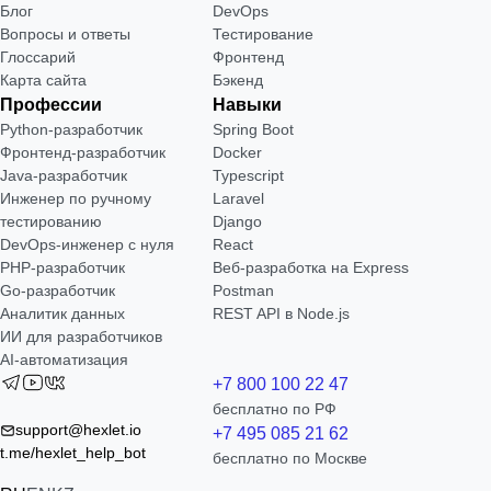
Блог
DevOps
Вопросы и ответы
Тестирование
Глоссарий
Фронтенд
Карта сайта
Бэкенд
Профессии
Навыки
Python-разработчик
Spring Boot
Фронтенд-разработчик
Docker
Java-разработчик
Typescript
Инженер по ручному
Laravel
тестированию
Django
DevOps-инженер с нуля
React
РНР-разработчик
Веб-разработка на Express
Go-разработчик
Postman
Аналитик данных
REST API в Node.js
ИИ для разработчиков
AI-автоматизация
+7 800 100 22 47
бесплатно по РФ
support@hexlet.io
+7 495 085 21 62
t.me/hexlet_help_bot
бесплатно по Москве