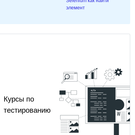
Selenium как найти
элемент
Курсы по
тестированию