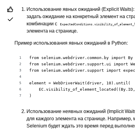
Использование явных ожиданий (Explicit Waits)
задать ожидание на конкретный элемент на ст
комбинации с
ExpectedConditions.visibility_of_element_
элемента на странице.
Пример использования явных ожиданий в Python:
from selenium.webdriver.common.by import By

1
from selenium.webdriver.support.ui import We
2
from selenium.webdriver.support import expec
3
4
element = WebDriverWait(driver, 10).until(

5
    EC.visibility_of_element_located((By.ID,
6
)
7
Использование неявных ожиданий (Implicit Wai
для каждого элемента на странице. Например, 
Selenium будет ждать это время перед выполн