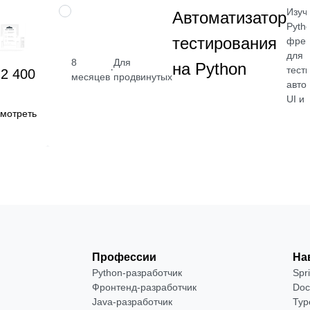
Изуч
ПРОФЕССИЯ
Автоматизатор
Pyth
тестирования
фрей
для
8
Для
на Python
·
тест
 2 400
месяцев
продвинутых
авто
UI и 
мотреть
Профессии
На
Python-разработчик
Spr
Фронтенд-разработчик
Doc
Java-разработчик
Typ