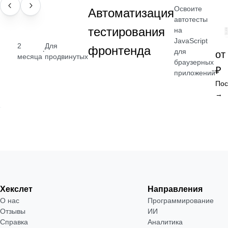
Освоите
НАВЫК
Автоматизация
автотесты
тестирования
на
JavaScript
2
Для
фронтенда
·
для
от
месяца
продвинутых
браузерных
₽
приложений
Пос
→
Хекслет
Направления
О нас
Программирование
Отзывы
ИИ
Справка
Аналитика