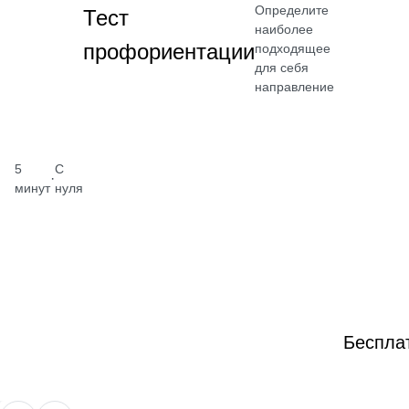
Определите
Тест
наиболее
профориентации
подходящее
для себя
направление
5
С
·
минут
нуля
Беспла