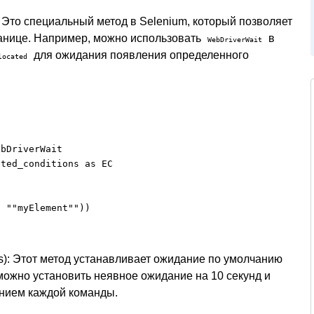
: Это специальный метод в Selenium, который позволяет
ранице. Например, можно использовать
в
WebDriverWait
для ожидания появления определенного
located
bDriverWait

ted_conditions as EC

 ""myElement""))

ts): Этот метод устанавливает ожидание по умолчанию
можно установить неявное ожидание на 10 секунд и
ением каждой команды.