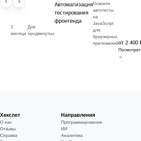
Освоите
НАВЫК
Автоматизация
автотесты
тестирования
на
фронтенда
JavaScript
2
Для
·
для
месяца
продвинутых
браузерных
от 2 400 
приложений
Посмотрет
→
Хекслет
Направления
О нас
Программирование
Отзывы
ИИ
Справка
Аналитика