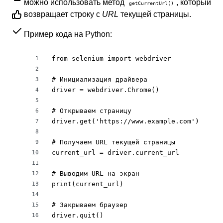
можно использовать метод
, который
getCurrentUrl()
возвращает строку с
URL
текущей страницы.
Пример кода на Python:
from selenium import webdriver

1
2
# Инициализация драйвера

3
driver = webdriver.Chrome()

4
5
# Открываем страницу

6
driver.get('https://www.example.com')

7
8
# Получаем URL текущей страницы

9
current_url = driver.current_url

10
11
# Выводим URL на экран

12
print(current_url)

13
14
# Закрываем браузер

15
driver.quit()
16