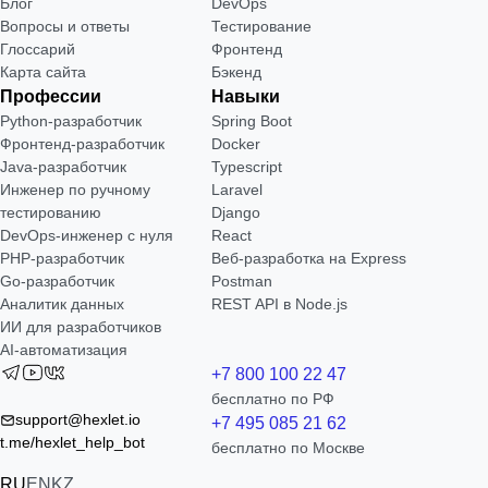
Блог
DevOps
Вопросы и ответы
Тестирование
Глоссарий
Фронтенд
Карта сайта
Бэкенд
Профессии
Навыки
Python-разработчик
Spring Boot
Фронтенд-разработчик
Docker
Java-разработчик
Typescript
Инженер по ручному
Laravel
тестированию
Django
DevOps-инженер с нуля
React
РНР-разработчик
Веб-разработка на Express
Go-разработчик
Postman
Аналитик данных
REST API в Node.js
ИИ для разработчиков
AI-автоматизация
+7 800 100 22 47
бесплатно по РФ
support@hexlet.io
+7 495 085 21 62
t.me/hexlet_help_bot
бесплатно по Москве
RU
EN
KZ