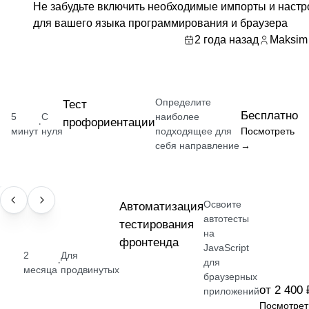
Не забудьте включить необходимые импорты и настр
для вашего языка программирования и браузера
2 года назад
Maksim 
Определите
Тест
Бесплатно
5
С
наиболее
профориентации
·
минут
нуля
подходящее для
Посмотреть
себя направление
→
Освоите
НАВЫК
Автоматизация
автотесты
тестирования
на
фронтенда
JavaScript
2
Для
·
для
месяца
продвинутых
браузерных
от 2 400 
приложений
Посмотрет