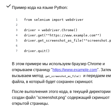
Пример кода на языке Python:
from selenium import webdriver

1
2
driver = webdriver.Chrome()

3
driver.get(""https://www.example.com"")

4
driver.get_screenshot_as_file(""screenshot.p
5
6
driver.quit()
7
В этом примере мы используем браузер Chrome и
открываем страницу "
https://www.example.com
". Зате
вызываем метод
и передаем ем
get_screenshot_as_file()
файла, в который будет сохранен скриншот.
После выполнения этого кода, в текущей директории
создан файл "screenshot.png" содержащий скриншот
открытой страницы.