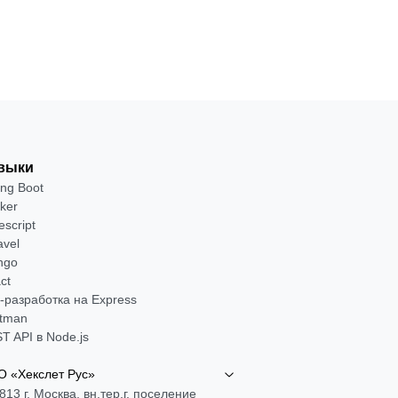
ть →
выки
ing Boot
ker
escript
avel
ngo
ct
-разработка на Express
tman
T API в Node.js
 «Хекслет Рус»
813 г. Москва, вн.тер.г. поселение