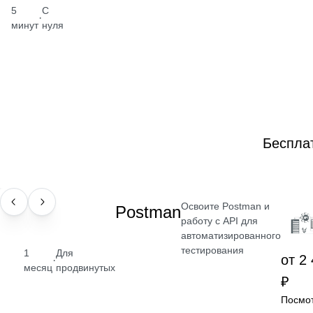
5
С
·
минут
нуля
Беспла
Освоите Postman и
НАВЫК
Postman
работу с API для
автоматизированного
тестирования
1
Для
от 2
·
месяц
продвинутых
₽
Посмо