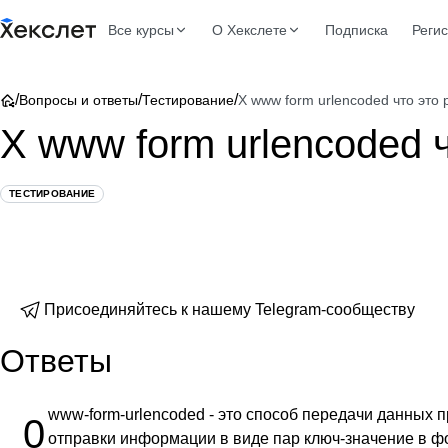
Все курсы
О Хекслете
Подписка
Реги
/
/
/
Вопросы и ответы
Тестирование
X www form urlencoded что это
X www form urlencoded 
ТЕСТИРОВАНИЕ
Присоединяйтесь к нашему Telegram-сообществу
Ответы
www-form-urlencoded - это способ передачи данных 
0
отправки информации в виде пар ключ-значение в 