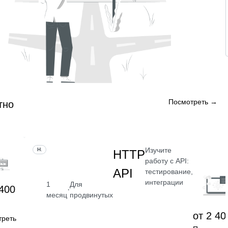
Посмотреть →
тно
Изучите
НАВЫК
HTTP
работу с API:
API
тестирование,
интеграции
1
Для
 400
·
месяц
продвинутых
от 2 40
треть