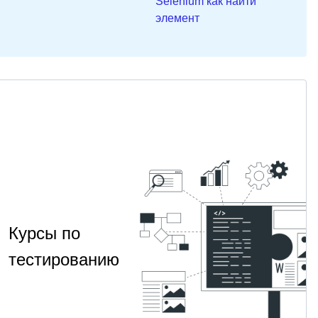
Selenium как найти
элемент
Курсы по
тестированию