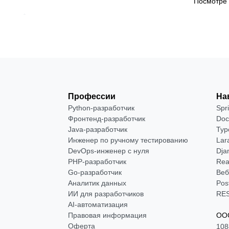
Посмотре
Профессии
На
Python-разработчик
Spr
Фронтенд-разработчик
Doc
Java-разработчик
Typ
Инженер по ручному тестированию
Lar
DevOps-инженер с нуля
Dja
РНР-разработчик
Rea
Go-разработчик
Веб
Аналитик данных
Pos
ИИ для разработчиков
RES
AI-автоматизация
Правовая информация
ООО
Оферта
108