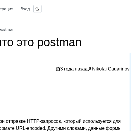
страция
Вход
 postman
что это postman
3 года назад
Nikolai Gagarinov
при отправке HTTP-запросов, который используется для
формате URL-encoded. Другими словами, данные формы