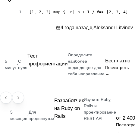
[1, 2, 3].map { |n| n + 1 } #=> [2, 3, 4]
1
4 года назад
Aleksandr Litvinov
Определите
Тест
Бесплатно
5
С
наиболее
профориентации
·
минут
нуля
подходящее для
Посмотреть
себя направление
→
Изучите Ruby,
ПРОФЕССИЯ
Разработчик
Rails и
на Ruby on
5
Для
проектирование
·
Rails
от 2 400
месяцев
продвинутых
REST API
Посмотре
→