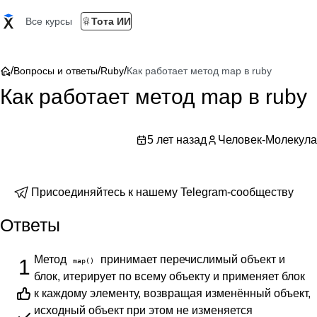
Все курсы
Тота ИИ
/
/
/
Вопросы и ответы
Ruby
Как работает метод map в ruby
Как работает метод map в ruby
5 лет назад
Человек-Молекула
Присоединяйтесь к нашему Telegram-сообществу
Ответы
Метод
принимает перечислимый объект и
1
map()
блок, итерирует по всему объекту и применяет блок
к каждому элементу, возвращая изменённый объект,
исходный объект при этом не изменяется