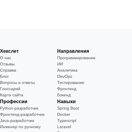
Хекслет
Направления
О нас
Программирование
Отзывы
ИИ
Справка
Аналитика
Блог
DevOps
Вопросы и ответы
Тестирование
Глоссарий
Фронтенд
Карта сайта
Бэкенд
Профессии
Навыки
Python-разработчик
Spring Boot
Фронтенд-разработчик
Docker
Java-разработчик
Typescript
Инженер по ручному
Laravel