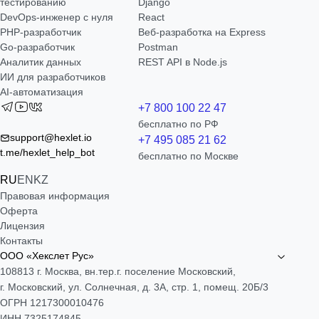
тестированию
Django
DevOps-инженер с нуля
React
РНР-разработчик
Веб-разработка на Express
Go-разработчик
Postman
Аналитик данных
REST API в Node.js
ИИ для разработчиков
AI-автоматизация
+7 800 100 22 47
бесплатно по РФ
support@hexlet.io
+7 495 085 21 62
t.me/hexlet_help_bot
бесплатно по Москве
RU
EN
KZ
Правовая информация
Оферта
Лицензия
Контакты
ООО «Хекслет Рус»
108813 г. Москва, вн.тер.г. поселение Московский,
г. Московский, ул. Солнечная, д. 3А, стр. 1, помещ. 20Б/3
ОГРН 1217300010476
ИНН 7325174845