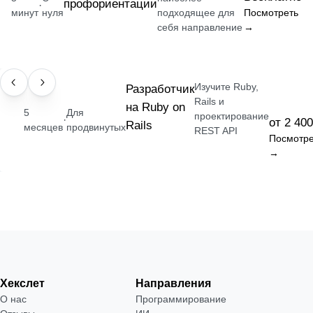
профориентации
·
минут
нуля
подходящее для
Посмотреть
себя направление
→
Изучите Ruby,
ПРОФЕССИЯ
Разработчик
Rails и
на Ruby on
5
Для
проектирование
·
от 2 400
Rails
месяцев
продвинутых
REST API
Посмотре
→
Хекслет
Направления
О нас
Программирование