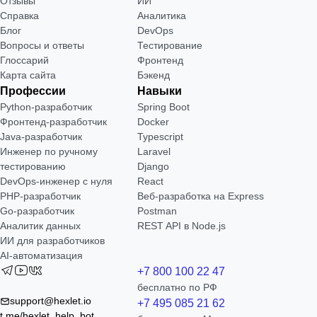
Отзывы
ИИ
Справка
Аналитика
Блог
DevOps
Вопросы и ответы
Тестирование
Глоссарий
Фронтенд
Карта сайта
Бэкенд
Профессии
Навыки
Python-разработчик
Spring Boot
Фронтенд-разработчик
Docker
Java-разработчик
Typescript
Инженер по ручному
Laravel
тестированию
Django
DevOps-инженер с нуля
React
РНР-разработчик
Веб-разработка на Express
Go-разработчик
Postman
Аналитик данных
REST API в Node.js
ИИ для разработчиков
AI-автоматизация
+7 800 100 22 47
бесплатно по РФ
support@hexlet.io
+7 495 085 21 62
t.me/hexlet_help_bot