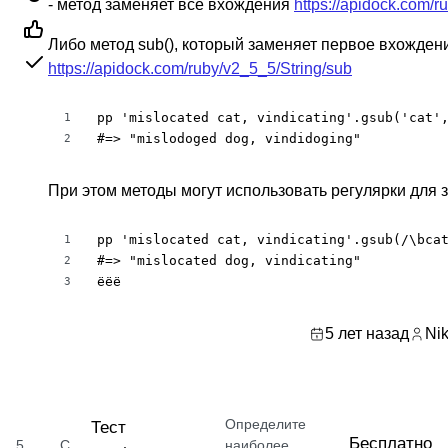
- метод заменяет все вхождения
https://apidock.com/r
Либо метод sub(), который заменяет первое вхожден
https://apidock.com/ruby/v2_5_5/String/sub
pp 'mislocated cat, vindicating'.gsub('cat',
1
#=> "mislodoged dog, vindidoging"
2
При этом методы могут использовать регулярки для
pp 'mislocated cat, vindicating'.gsub(/\bcat
1
#=> "mislocated dog, vindicating"

2
ёёё
3
5 лет назад
Nik
Определите
Тест
Бесплатно
5
С
наиболее