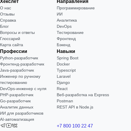
Хекслет
Направления
О нас
Программирование
Отзывы
ИИ
Справка
Аналитика
Блог
DevOps
Вопросы и ответы
Тестирование
Глоссарий
Фронтенд
Карта сайта
Бэкенд
Профессии
Навыки
Python-разработчик
Spring Boot
Фронтенд-разработчик
Docker
Java-разработчик
Typescript
Инженер по ручному
Laravel
тестированию
Django
DevOps-инженер с нуля
React
РНР-разработчик
Веб-разработка на Express
Go-разработчик
Postman
Аналитик данных
REST API в Node.js
ИИ для разработчиков
AI-автоматизация
+7 800 100 22 47