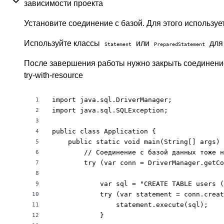
зависимости проекта
Установите соединение с базой. Для этого используе
Используйте классы
или
для
Statement
PreparedStatement
После завершения работы нужно закрыть соединение 
try-with-resource
import java.sql.DriverManager;

1
import java.sql.SQLException;

2
3
public class Application {

4
    public static void main(String[] args) 
5
        // Соединение с базой данных тоже н
6
        try (var conn = DriverManager.getCo
7
8
            var sql = "CREATE TABLE users (
9
            try (var statement = conn.creat
10
                statement.execute(sql);

11
            }

12