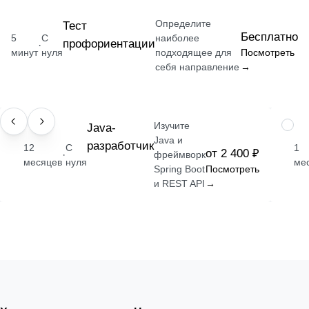
Определите
Тест
Бесплатно
5
С
наиболее
профориентации
·
минут
нуля
подходящее для
Посмотреть
себя направление
→
Изучите
ПРОФЕССИЯ
Java-
НАВЫ
Java и
разработчик
12
С
1
от 2 400 ₽
·
фреймворк
месяцев
нуля
ме
Spring Boot
Посмотреть
и REST API
→