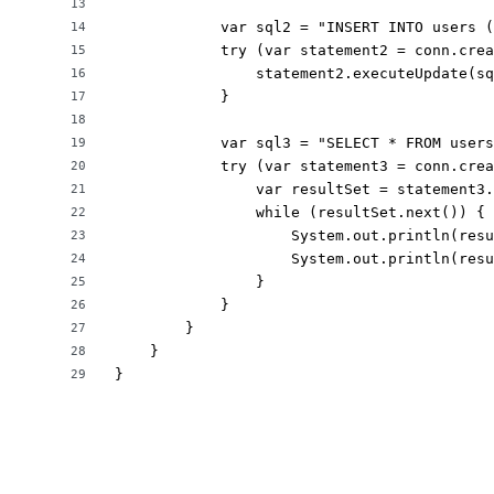
13
            var sql2 = "INSERT INTO users (
14
            try (var statement2 = conn.crea
15
                statement2.executeUpdate(sq
16
            }

17
18
            var sql3 = "SELECT * FROM users
19
            try (var statement3 = conn.crea
20
                var resultSet = statement3.
21
                while (resultSet.next()) {

22
                    System.out.println(resu
23
                    System.out.println(resu
24
                }

25
            }

26
        }

27
    }

28
}
29