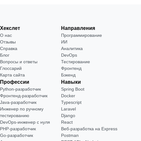
Хекслет
Направления
О нас
Программирование
Отзывы
ИИ
Справка
Аналитика
Блог
DevOps
Вопросы и ответы
Тестирование
Глоссарий
Фронтенд
Карта сайта
Бэкенд
Профессии
Навыки
Python-разработчик
Spring Boot
Фронтенд-разработчик
Docker
Java-разработчик
Typescript
Инженер по ручному
Laravel
тестированию
Django
DevOps-инженер с нуля
React
РНР-разработчик
Веб-разработка на Express
Go-разработчик
Postman