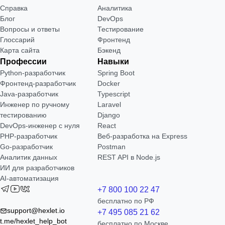
Справка
Аналитика
Блог
DevOps
Вопросы и ответы
Тестирование
Глоссарий
Фронтенд
Карта сайта
Бэкенд
Профессии
Навыки
Python-разработчик
Spring Boot
Фронтенд-разработчик
Docker
Java-разработчик
Typescript
Инженер по ручному
Laravel
тестированию
Django
DevOps-инженер с нуля
React
РНР-разработчик
Веб-разработка на Express
Go-разработчик
Postman
Аналитик данных
REST API в Node.js
ИИ для разработчиков
AI-автоматизация
+7 800 100 22 47
бесплатно по РФ
support@hexlet.io
+7 495 085 21 62
t.me/hexlet_help_bot
бесплатно по Москве