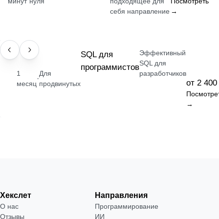
минут
нуля
подходящее для
Посмотреть
себя направление
→
Эффективный
НАВЫК
SQL для
SQL для
программистов
1
Для
разработчиков
·
от 2 400
месяц
продвинутых
Посмотре
→
Хекслет
Направления
О нас
Программирование
Отзывы
ИИ