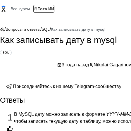
Все курсы
Тота ИИ
/
/
/
Вопросы и ответы
SQL
Как записывать дату в mysql
Как записывать дату в mysql
SQL
3 года назад
Nikolai Gagarinov
Присоединяйтесь к нашему Telegram-сообществу
Ответы
В MySQL дату можно записать в формате
YYYY-MM-
1
чтобы записать текущую дату в таблицу, можно исп