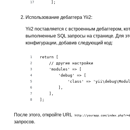
    ];
17
Использование дебаггера Yii2:
Yii2 поставляется с встроенным дебаггером, к
выполненные SQL запросы на странице. Для эт
конфигурации, добавив следующий код:
return [

1
    // другие настройки

2
    'modules' => [

3
        'debug' => [

4
            'class' => 'yii\debug\Modul
5
        ],

6
    ],

7
];
8
После этого, откройте URL
http://yourapp.com/index.php?r=
запросов.