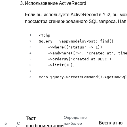
Использование ActiveRecord
Если вы используете ActiveRecord в Yii2, вы м
просмотра сгенерированного SQL запроса. Нап
<?php

1
$query = \app\models\Post::find()

2
    ->where(['status' => 1])

3
    ->andWhere(['>', 'created_at', time
4
    ->orderBy('created_at DESC')

5
    ->limit(10);

6
7
echo $query->createCommand()->getRawSq
8
Определите
Тест
Бесплатно
5
С
наиболее
профориентации
·