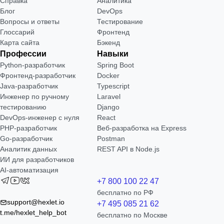
Справка
Аналитика
Блог
DevOps
Вопросы и ответы
Тестирование
Глоссарий
Фронтенд
Карта сайта
Бэкенд
Профессии
Навыки
Python-разработчик
Spring Boot
Фронтенд-разработчик
Docker
Java-разработчик
Typescript
Инженер по ручному
Laravel
тестированию
Django
DevOps-инженер с нуля
React
РНР-разработчик
Веб-разработка на Express
Go-разработчик
Postman
Аналитик данных
REST API в Node.js
ИИ для разработчиков
AI-автоматизация
+7 800 100 22 47
бесплатно по РФ
support@hexlet.io
+7 495 085 21 62
t.me/hexlet_help_bot
бесплатно по Москве