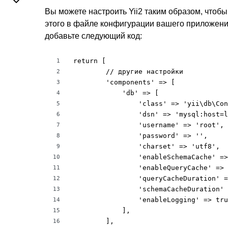
Вы можете настроить Yii2 таким образом, чтобы
этого в файле конфигурации вашего приложен
добавьте следующий код:
return [

1
        // другие настройки

2
        'components' => [

3
            'db' => [

4
                'class' => 'yii\db\Con
5
                'dsn' => 'mysql:host=l
6
                'username' => 'root',

7
                'password' => '',

8
                'charset' => 'utf8',

9
                'enableSchemaCache' =>
10
                'enableQueryCache' => 
11
                'queryCacheDuration' =
12
                'schemaCacheDuration' 
13
                'enableLogging' => tru
14
            ],

15
        ],

16