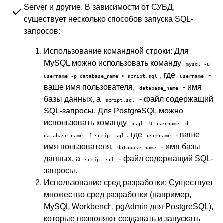
Server и другие. В зависимости от СУБД,
существует несколько способов запуска SQL-
запросов:
Использование командной строки: Для
MySQL можно использовать команду
mysql -u
, где
-
username -p database_name < script.sql
username
ваше имя пользователя,
- имя
database_name
базы данных, а
- файл содержащий
script.sql
SQL-запросы. Для PostgreSQL можно
использовать команду
psql -U username -d
, где
- ваше
database_name -f script.sql
username
имя пользователя,
- имя базы
database_name
данных, а
- файл содержащий SQL-
script.sql
запросы.
Использование сред разработки: Существует
множество сред разработки (например,
MySQL Workbench, pgAdmin для PostgreSQL),
которые позволяют создавать и запускать