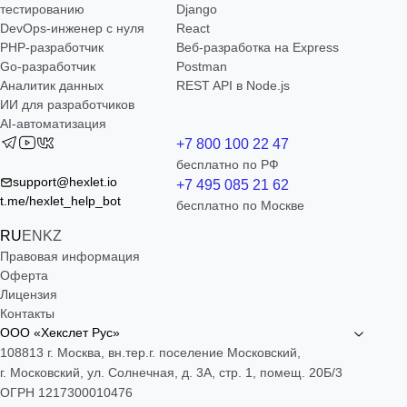
тестированию
Django
DevOps-инженер с нуля
React
РНР-разработчик
Веб-разработка на Express
Go-разработчик
Postman
Аналитик данных
REST API в Node.js
ИИ для разработчиков
AI-автоматизация
+7 800 100 22 47
бесплатно по РФ
support@hexlet.io
+7 495 085 21 62
t.me/hexlet_help_bot
бесплатно по Москве
RU
EN
KZ
Правовая информация
Оферта
Лицензия
Контакты
ООО «Хекслет Рус»
108813 г. Москва, вн.тер.г. поселение Московский,
г. Московский, ул. Солнечная, д. 3А, стр. 1, помещ. 20Б/3
ОГРН 1217300010476