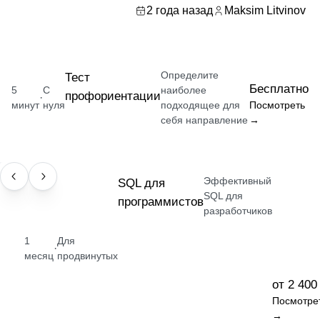
2 года назад
Maksim Litvinov
Определите
Тест
Бесплатно
5
С
наиболее
профориентации
·
минут
нуля
подходящее для
Посмотреть
себя направление
→
Эффективный
НАВЫК
SQL для
SQL для
программистов
разработчиков
1
Для
·
месяц
продвинутых
от 2 400
Посмотре
→