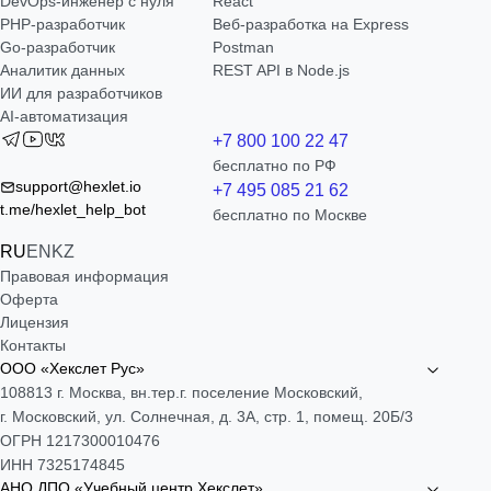
DevOps-инженер с нуля
React
РНР-разработчик
Веб-разработка на Express
Go-разработчик
Postman
Аналитик данных
REST API в Node.js
ИИ для разработчиков
AI-автоматизация
+7 800 100 22 47
бесплатно по РФ
support@hexlet.io
+7 495 085 21 62
t.me/hexlet_help_bot
бесплатно по Москве
RU
EN
KZ
Правовая информация
Оферта
Лицензия
Контакты
ООО «Хекслет Рус»
108813 г. Москва, вн.тер.г. поселение Московский,
г. Московский, ул. Солнечная, д. 3А, стр. 1, помещ. 20Б/3
ОГРН 1217300010476
ИНН 7325174845
АНО ДПО «Учебный центр Хекслет»