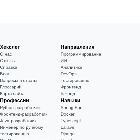
Хекслет
Направления
О нас
Программирование
Отзывы
ИИ
Справка
Аналитика
Блог
DevOps
Вопросы и ответы
Тестирование
Глоссарий
Фронтенд
Карта сайта
Бэкенд
Профессии
Навыки
Python-разработчик
Spring Boot
Фронтенд-разработчик
Docker
Java-разработчик
Typescript
Инженер по ручному
Laravel
тестированию
Django