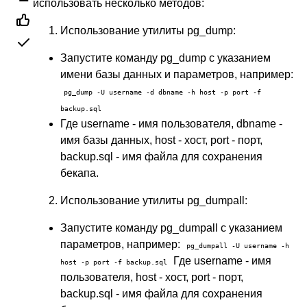
использовать несколько методов:
Использование утилиты pg_dump:
Запустите команду pg_dump с указанием
имени базы данных и параметров, например:
pg_dump -U username -d dbname -h host -p port -f
backup.sql
Где username - имя пользователя, dbname -
имя базы данных, host - хост, port - порт,
backup.sql - имя файла для сохранения
бекапа.
Использование утилиты pg_dumpall:
Запустите команду pg_dumpall с указанием
параметров, например:
pg_dumpall -U username -h
Где username - имя
host -p port -f backup.sql
пользователя, host - хост, port - порт,
backup.sql - имя файла для сохранения