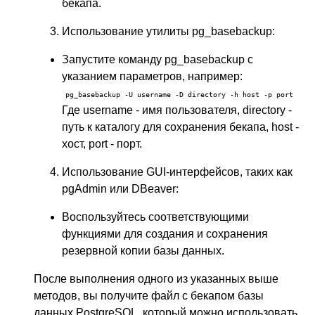
бекапа.
Использование утилиты pg_basebackup:
Запустите команду pg_basebackup с
указанием параметров, например:
pg_basebackup -U username -D directory -h host -p port
Где username - имя пользователя, directory -
путь к каталогу для сохранения бекапа, host -
хост, port - порт.
Использование GUI-интерфейсов, таких как
pgAdmin или DBeaver:
Воспользуйтесь соответствующими
функциями для создания и сохранения
резервной копии базы данных.
После выполнения одного из указанных выше
методов, вы получите файл с бекапом базы
данных PostgreSQL, который можно использовать