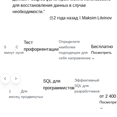
для восстановления данных в случае
необходимости."
2 года назад
Maksim Litvinov
Определите
Тест
Бесплатно
5
С
наиболее
профориентации
·
минут
нуля
подходящее для
Посмотреть
себя направление
→
Эффективный
НАВЫК
SQL для
SQL для
программистов
1
Для
разработчиков
·
от 2 400
месяц
продвинутых
Посмотре
→