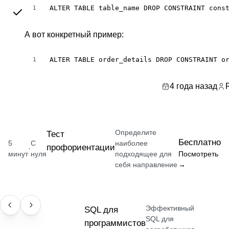
ALTER TABLE table_name DROP CONSTRAINT cons
1
А вот конкретный пример:
ALTER TABLE order_details DROP CONSTRAINT o
1
4 года назад
Определите
Тест
Бесплатно
5
С
наиболее
профориентации
·
минут
нуля
подходящее для
Посмотреть
себя направление
→
Эффективный
НАВЫК
SQL для
SQL для
программистов