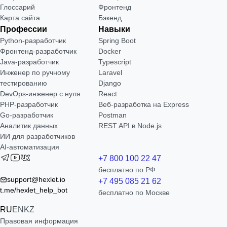
Глоссарий
Фронтенд
Карта сайта
Бэкенд
Профессии
Навыки
Python-разработчик
Spring Boot
Фронтенд-разработчик
Docker
Java-разработчик
Typescript
Инженер по ручному
Laravel
тестированию
Django
DevOps-инженер с нуля
React
РНР-разработчик
Веб-разработка на Express
Go-разработчик
Postman
Аналитик данных
REST API в Node.js
ИИ для разработчиков
AI-автоматизация
+7 800 100 22 47
бесплатно по РФ
support@hexlet.io
+7 495 085 21 62
t.me/hexlet_help_bot
бесплатно по Москве
RU
EN
KZ
Правовая информация