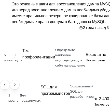
Это основные шаги для восстановления дампа MySQ
что перед восстановлением дампа необходимо убеди
имеете правильное резервное копирование базы да
необходимые права доступа к базе данных MySQL.
2 года назад
Определите
Тест
Бесплатно
5
С
наиболее
профориентации
·
минут
нуля
подходящее для
Посмотреть
себя направление
→
Эффективный
НАВЫК
SQL для
SQL для
программистов
1
Для
разработчиков
·
от 2 400
месяц
продвинутых
Посмотре
→