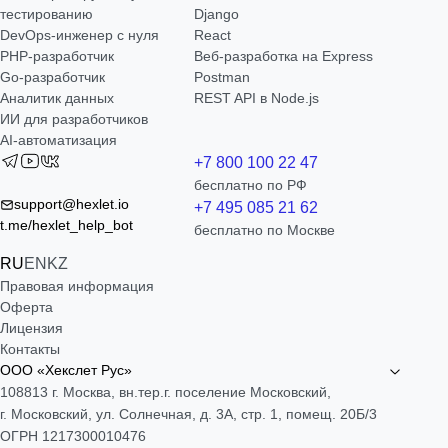
тестированию
Django
DevOps-инженер с нуля
React
РНР-разработчик
Веб-разработка на Express
Go-разработчик
Postman
Аналитик данных
REST API в Node.js
ИИ для разработчиков
AI-автоматизация
+7 800 100 22 47
бесплатно по РФ
support@hexlet.io
+7 495 085 21 62
t.me/hexlet_help_bot
бесплатно по Москве
RU
EN
KZ
Правовая информация
Оферта
Лицензия
Контакты
ООО «Хекслет Рус»
108813 г. Москва, вн.тер.г. поселение Московский,
г. Московский, ул. Солнечная, д. 3А, стр. 1, помещ. 20Б/3
ОГРН 1217300010476