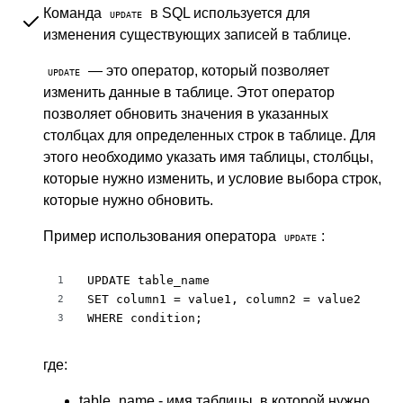
Команда
в SQL используется для
UPDATE
изменения существующих записей в таблице.
— это оператор, который позволяет
UPDATE
изменить данные в таблице. Этот оператор
позволяет обновить значения в указанных
столбцах для определенных строк в таблице. Для
этого необходимо указать имя таблицы, столбцы,
которые нужно изменить, и условие выбора строк,
которые нужно обновить.
Пример использования оператора
:
UPDATE
UPDATE table_name

1
SET column1 = value1, column2 = value2

2
WHERE condition;
3
где:
table_name - имя таблицы, в которой нужно