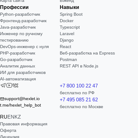
Карта сайта
Бэкенд
Профессии
Навыки
Python-разработчик
Spring Boot
Фронтенд-разработчик
Docker
Java-разработчик
Typescript
Инженер по ручному
Laravel
тестированию
Django
DevOps-инженер с нуля
React
РНР-разработчик
Веб-разработка на Express
Go-разработчик
Postman
Аналитик данных
REST API в Node.js
ИИ для разработчиков
AI-автоматизация
+7 800 100 22 47
бесплатно по РФ
support@hexlet.io
+7 495 085 21 62
t.me/hexlet_help_bot
бесплатно по Москве
RU
EN
KZ
Правовая информация
Оферта
Лицензия