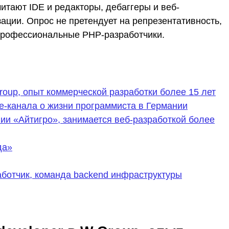
итают IDE и редакторы, дебаггеры и веб-
ации. Опрос не претендует на репрезентативность,
 профессиональные PHP-разработчики.
roup, опыт коммерческой разработки более 15 лет
be-канала о жизни программиста в Германии
нии «Айтигро», занимается веб-разработкой более
да»
ботчик, команда backend инфраструктуры