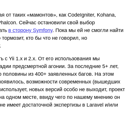
 от таких «мамонтов», как CodeIgniter, Kohana,
Phalcon. Сейчас остановили свой выбор
вать
в сторону Symfony
. Пока мы ей не смогли найти
тормозит, кто бы что не говорил, но
.
с Yii 1.x и 2.х. От его использования мы
тадии предсмертной агонии. За последние 5+ лет,
о половины из 400+ заявленных багов. На этом
е появилось, возможности современных (вышедших
спользует, новых версий особо не выходит, проект
 на одном месте, ввиду чего по нашему мнению он
не имеет достаточной экспертизы в Laravel и/или