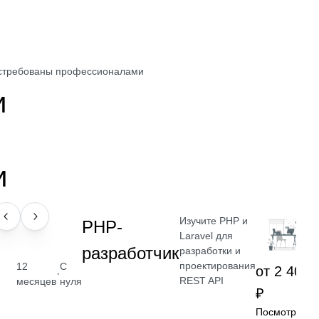
востребованы профессионалами
и
и
Изучите PHP и
ПРОФЕССИЯ
РНР-
Laravel для
разработчик
разработки и
проектирования
12
С
от 2 400
·
REST API
месяцев
нуля
₽
Посмотреть