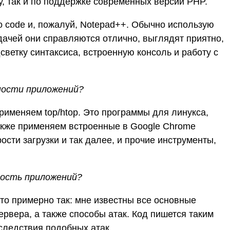
у, так и по поддержке современных версий PHP.
io code и, пожалуй, Notepad++. Обычно использую
адачей они справляются отлично, выглядят приятно,
ветку синтаксиса, встроенную консоль и работу с
ности приложений?
именяем top/htop. Это программы для линукса,
акже применяем встроенные в Google Chrome
сти загрузки и так далее, и прочие инструменты,
ность приложений?
то примерно так: мне известны все основные
рвера, а также способы атак. Код пишется таким
следствия подобных атак.