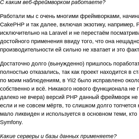
С каким веб-фреймворком работаете?
Работали мы с очень многими фреймворками, начиная
CakePHP и так далее, включая экзотику, например, 
исключительно на Laravel и не перестаём посматри
достойного применения ввиду того, что она нещадно 
производительности ей сильно не хватает и это факт
Достаточно долго (вынужденно) пришлось поработать 
полностью отказались, так как проект находится в с
по моим наблюдениям, в Yii2 было исправлено окол
собственно и всё. Никакого нового функционала н
далеко не вчера) версий PHP данный фреймворк не и
если и не совсем мёртв, то слишком долго топчется
мало ликвиден и используется в основном теми, кто 
Symfony.
Какие серверы и базы данных применяете?