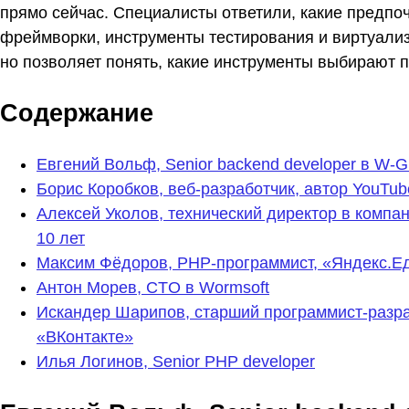
прямо сейчас. Специалисты ответили, какие предпоч
фреймворки, инструменты тестирования и виртуализ
но позволяет понять, какие инструменты выбирают
Содержание
Евгений Вольф, Senior backend developer в W-G
Борис Коробков, веб-разработчик, автор YouTu
Алексей Уколов, технический директор в компа
10 лет
Максим Фёдоров, PHP-программист, «Яндекс.Е
Антон Морев, CTO в Wormsoft
Искандер Шарипов, старший программист-разра
«ВКонтакте»
Илья Логинов, Senior PHP developer