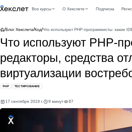
Все курсы
О Хекслете
Подписка
Реги
/
/
/
Блог Хекслета
Код
Что используют PHP-программисты: какие ID
Что используют PHP-пр
редакторы, средства от
виртуализации востре
PHP
ТЕСТИРОВАНИЕ
17 сентября 2019 г.
9 минут
87