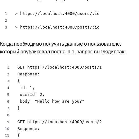
> https://localhost:4000/users/:id

1
2
> https://localhost:4000/posts/:id
3
Когда необходимо получить данные о пользователе,
который опубликовал пост с id 1, запрос выглядит так:
GET https://localhost:4000/posts/1

1
Response:

2
{

3
 id: 1,

4
 userId: 2,

5
 body: "Hello how are you?"

6
}

7
8
GET https://localhost:4000/users/2

9
Response:

10
{

11