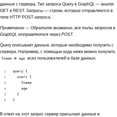
данные с сервера. Тип запроса Query в GraphQL — аналог
GET в REST. Запросы — строки, которые отправляются в
теле HTTP POST-запроса.
Примечание — Обратите внимание, все типы запросов в
GraphQL отправляются через POST.
Query описывает данные, которые необходимо получить с
сервера. Например, с помощью кода ниже можно получить
и
всех пользователей в базе данных.
fname
age
query {

1
  users {

2
    fname

3
    age

4
  }

5
}
6
В ответ на этот запрос сервер присылает данные в