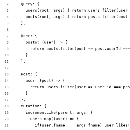
  Query: {

2
    users(root, args) { return users.filter(user 
3
    posts(root, args) { return posts.filter(post 
4
  },

5
6
  User: {

7
    posts: (user) => {

8
      return posts.filter(post => post.userId ===
9
    }

10
  },

11
12
  Post: {

13
    user: (post) => {

14
      return users.filter(user => user.id === pos
15
    }

16
  },

17
  Mutation: {

18
    incrementLike(parent, args) {

19
      users.map((user) => {

20
        if(user.fname === args.fname) user.likes+
21