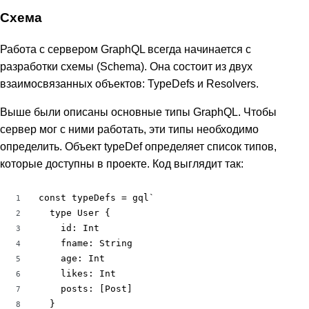
Схема
Работа с сервером GraphQL всегда начинается с
разработки схемы (Schema). Она состоит из двух
взаимосвязанных объектов: TypeDefs и Resolvers.
Выше были описаны основные типы GraphQL. Чтобы
сервер мог с ними работать, эти типы необходимо
определить. Объект typeDef определяет список типов,
которые доступны в проекте. Код выглядит так:
const typeDefs = gql`

1
  type User {

2
    id: Int

3
    fname: String

4
    age: Int

5
    likes: Int

6
    posts: [Post]

7
  }

8