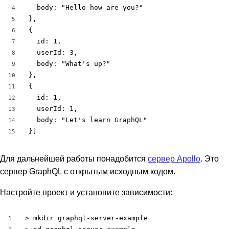
  body: "Hello how are you?"

4
},

5
{

6
  id: 1,

7
  userId: 3,

8
  body: "What's up?"

9
},

10
{

11
  id: 1,

12
  userId: 1,

13
  body: "Let's learn GraphQL"

14
}]
15
Для дальнейшей работы понадобится
сервер Apollo
. Это
сервер GraphQL с открытым исходным кодом.
Настройте проект и установите зависимости:
> mkdir graphql-server-example

1