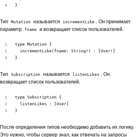
}
4
Тип
называется
. Он принимает
Mutation
incrementLike
параметр
и возвращает список пользователей.
fname
type Mutation {

1
  incrementLike(fname: String!) : [User!]

2
}
3
Тип
называется
. Он
Subscription
listenLikes
возвращает список пользователей.
type Subscription {

1
  listenLikes : [User]

2
}
3
После определения типов необходимо добавить их логику.
Это нужно, чтобы сервер знал, как отвечать на запросы