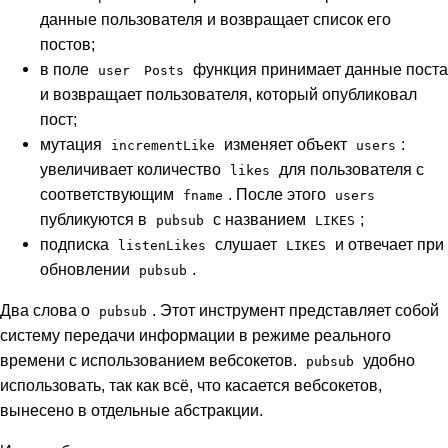
данные пользователя и возвращает список его
постов;
в поле
функция принимает данные поста
user
Posts
и возвращает пользователя, который опубликовал
пост;
мутация
изменяет объект
:
incrementLike
users
увеличивает количество
для пользователя с
likes
соответствующим
. После этого
fname
users
публикуются в
с названием
;
pubsub
LIKES
подписка
слушает
и отвечает при
listenLikes
LIKES
обновлении
.
pubsub
Два слова о
. Этот инструмент представляет собой
pubsub
систему передачи информации в режиме реального
времени с использованием вебсокетов.
удобно
pubsub
использовать, так как всё, что касается вебсокетов,
вынесено в отдельные абстракции.