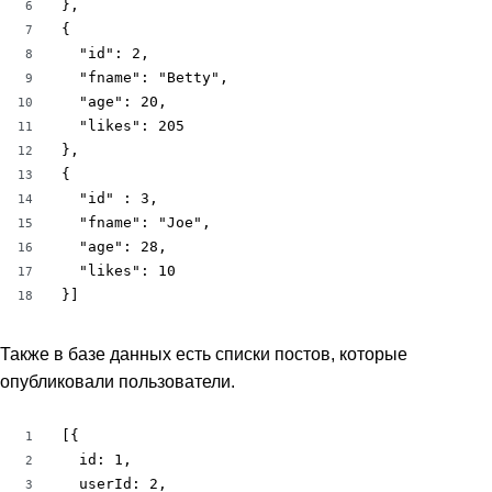
},

6
{ 

7
  "id": 2,

8
  "fname": "Betty",

9
  "age": 20,

10
  "likes": 205

11
},

12
{ 

13
  "id" : 3,

14
  "fname": "Joe",

15
  "age": 28,

16
  "likes": 10

17
}]
18
Также в базе данных есть списки постов, которые
опубликовали пользователи.
[{

1
  id: 1,

2
  userId: 2,

3