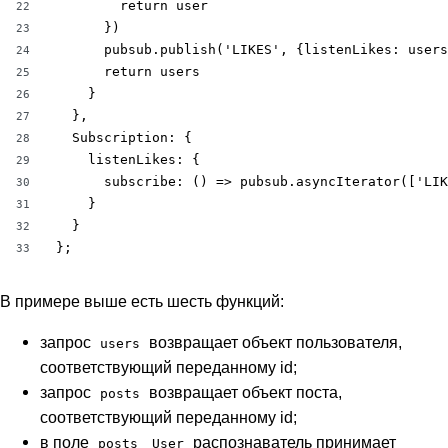
        return user

22
      })

23
      pubsub.publish('LIKES', {listenLikes: users
24
      return users

25
    }

26
  },

27
  Subscription: {

28
    listenLikes: {

29
      subscribe: () => pubsub.asyncIterator(['LIK
30
    }

31
  }

32
};
33
В примере выше есть шесть функций:
запрос
возвращает объект пользователя,
users
соответствующий переданному id;
запрос
возвращает объект поста,
posts
соответствующий переданному id;
в поле
распознаватель принимает
posts
User