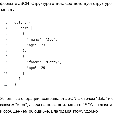
формате JSON. Структура ответа соответствует структуре
запроса.
data : {

1
  users [

2
    {

3
      "fname": "Joe",

4
      "age": 23

5
    },

6
    {

7
      "fname": "Betty",

8
      "age": 29

9
    }

10
  ]

11
}
12
Успешные операции возвращают JSON с ключом "data" и с
ключом "error", а неуспешные возвращают JSON с ключом
и сообщением об ошибке. Благодаря этому удобно