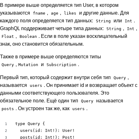
В примере выше определяется тип User, в котором
указываются
,
,
и другие данные. Для
fname
age
likes
каждого поля определяется тип данных:
или
.
String
Int
GraphQL поддерживает четыре типа данных:
,
,
String
Int
,
. Если в поле указан восклицательный
Float
Boolean
знак, оно становится обязательным.
Также в примере выше определяются типы
,
и
.
Query
Mutation
Subscription
Первый тип, который содержит внутри себя тип
,
Query
называется
. Он принимает id и возвращает объект с
users
данными соответствующего пользователя. Это
обязательное поле. Ещё один тип
называется
Query
. Он устроен так же, как
.
posts
users
type Query {

1
  users(id: Int!): User!

2
  posts(id: Int!): Post!

3