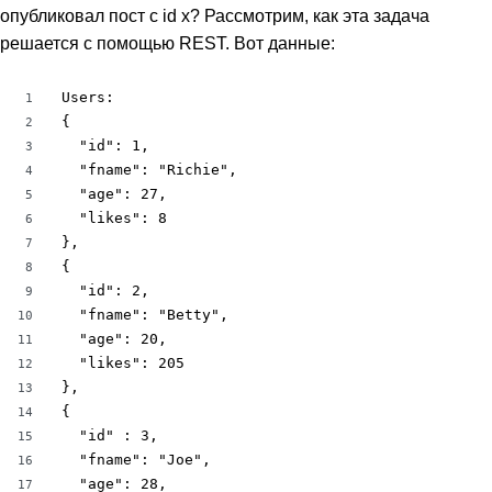
опубликовал пост с id x? Рассмотрим, как эта задача
решается с помощью REST. Вот данные:
Users:

1
{

2
  "id": 1,

3
  "fname": "Richie",

4
  "age": 27,

5
  "likes": 8

6
},

7
{ 

8
  "id": 2,

9
  "fname": "Betty",

10
  "age": 20,

11
  "likes": 205

12
},

13
{ 

14
  "id" : 3,

15
  "fname": "Joe",

16
  "age": 28,

17