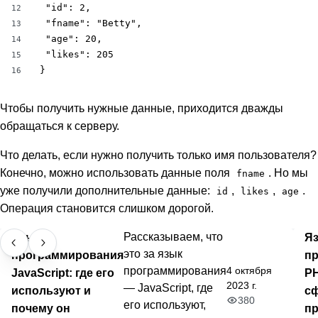
 "id": 2,

12
 "fname": "Betty",

13
 "age": 20,

14
 "likes": 205

15
}
16
Чтобы получить нужные данные, приходится дважды
обращаться к серверу.
Что делать, если нужно получить только имя пользователя?
Конечно, можно использовать данные поля
. Но мы
fname
уже получили дополнительные данные:
,
,
.
id
likes
age
Операция становится слишком дорогой.
Язык
Рассказываем, что
Я
это за язык
программирования
п
4 октября
программирования
JavaScript: где его
PH
2023 г.
— JavaScript, где
используют и
с
380
его используют,
почему он
пр