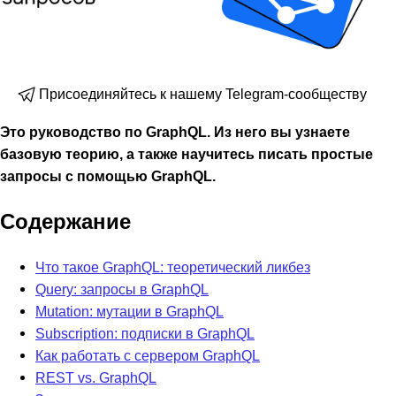
Присоединяйтесь к нашему Telegram-сообществу
Это руководство по GraphQL. Из него вы узнаете
базовую теорию, а также научитесь писать простые
запросы с помощью GraphQL.
Содержание
Что такое GraphQL: теоретический ликбез
Query: запросы в GraphQL
Mutation: мутации в GraphQL
Subscription: подписки в GraphQL
Как работать с сервером GraphQL
REST vs. GraphQL