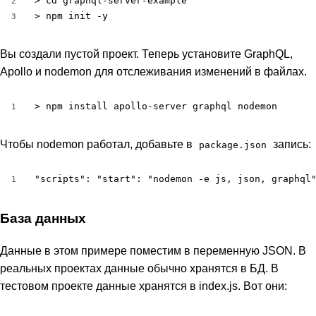
> cd graphql-server-example

2
> npm init -y
3
Вы создали пустой проект. Теперь установите GraphQL,
Apollo и nodemon для отслеживания изменений в файлах.
> npm install apollo-server graphql nodemon
1
Чтобы nodemon работал, добавьте в
запись:
package.json
"scripts": "start": "nodemon -e js, json, graphql
1
База данных
Данные в этом примере поместим в переменную JSON. В
реальных проектах данные обычно хранятся в БД. В
тестовом проекте данные хранятся в index.js. Вот они: