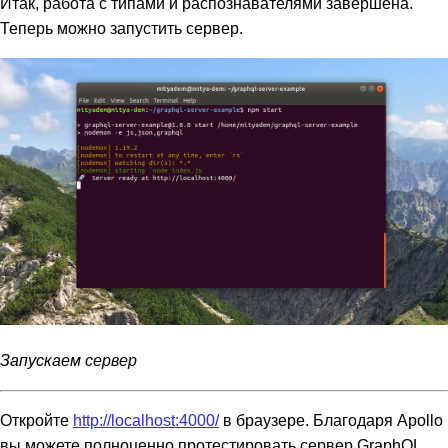
Итак, работа с типами и распознавателями завершена.
Теперь можно запустить сервер.
Запускаем сервер
Откройте
http://localhost:4000/
в браузере. Благодаря Apollo
вы можете полноценно протестировать сервер GraphQL.