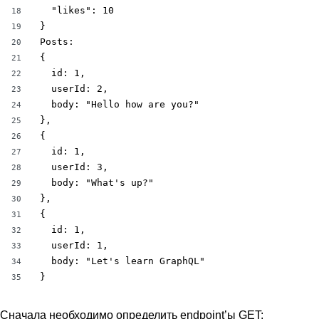
  "likes": 10

18
}

19
Posts:

20
{

21
  id: 1,

22
  userId: 2,

23
  body: "Hello how are you?"

24
},

25
{

26
  id: 1,

27
  userId: 3,

28
  body: "What's up?"

29
},

30
{

31
  id: 1,

32
  userId: 1,

33
  body: "Let's learn GraphQL"

34
}
35
Сначала необходимо определить endpoint’ы GET: