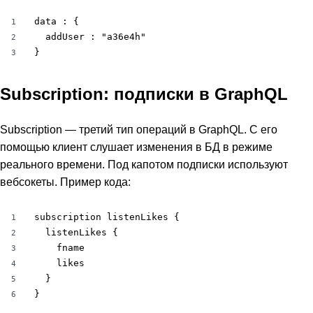
data : {

1
  addUser : "a36e4h"

2
}
3
Subscription: подписки в GraphQL
Subscription — третий тип операций в GraphQL. С его
помощью клиент слушает изменения в БД в режиме
реального времени. Под капотом подписки используют
вебсокеты. Пример кода:
subscription listenLikes {

1
  listenLikes {

2
    fname

3
    likes

4
  }

5
}
6