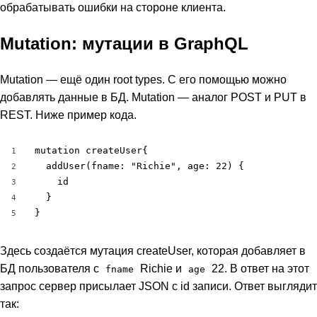
обрабатывать ошибки на стороне клиента.
Mutation: мутации в GraphQL
Mutation — ещё один root types. С его помощью можно
добавлять данные в БД. Mutation — аналог POST и PUT в
REST. Ниже пример кода.
mutation createUser{

1
  addUser(fname: "Richie", age: 22) {

2
    id

3
  }

4
}
5
Здесь создаётся мутация createUser, которая добавляет в
БД пользователя с
Richie и
22. В ответ на этот
fname
age
запрос сервер присылает JSON с id записи. Ответ выглядит
так: