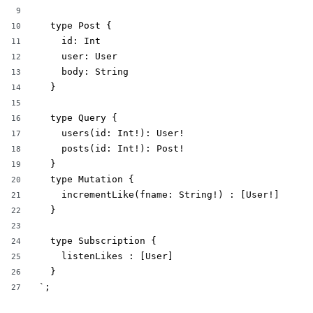
9
  type Post {

10
    id: Int

11
    user: User

12
    body: String

13
  }

14
15
  type Query {

16
    users(id: Int!): User!

17
    posts(id: Int!): Post!

18
  }

19
  type Mutation {

20
    incrementLike(fname: String!) : [User!]

21
  }

22
23
  type Subscription {

24
    listenLikes : [User]

25
  }

26
`;
27