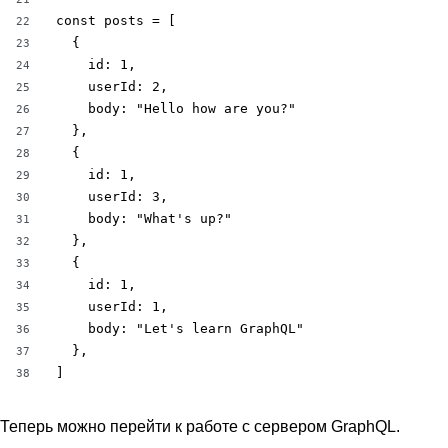
const posts = [

22
  {

23
    id: 1,

24
    userId: 2,

25
    body: "Hello how are you?"

26
  },

27
  {

28
    id: 1,

29
    userId: 3,

30
    body: "What's up?"

31
  },

32
  {

33
    id: 1,

34
    userId: 1,

35
    body: "Let's learn GraphQL"

36
  },

37
]
38
Теперь можно перейти к работе с сервером GraphQL.