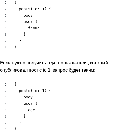
{

1
  posts(id: 1) {

2
    body

3
    user {

4
      fname

5
    }

6
  }

7
}
8
Если нужно получить
пользователя, который
age
опубликовал пост с id 1, запрос будет таким:
{

1
  posts(id: 1) {

2
    body

3
    user {

4
      age

5
    }

6
  }

7
}
8