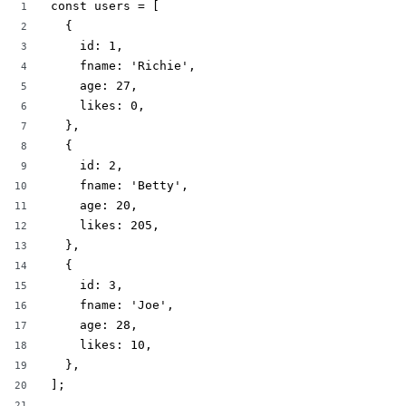
const users = [

1
  {

2
    id: 1,

3
    fname: 'Richie',

4
    age: 27,

5
    likes: 0,

6
  },

7
  {

8
    id: 2,

9
    fname: 'Betty',

10
    age: 20,

11
    likes: 205,

12
  },

13
  {

14
    id: 3,

15
    fname: 'Joe',

16
    age: 28,

17
    likes: 10,

18
  },

19
];

20
21