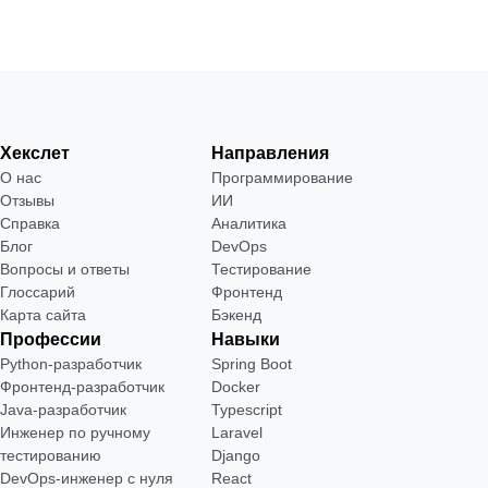
Хекслет
Направления
О нас
Программирование
Отзывы
ИИ
Справка
Аналитика
Блог
DevOps
Вопросы и ответы
Тестирование
Глоссарий
Фронтенд
Карта сайта
Бэкенд
Профессии
Навыки
Python-разработчик
Spring Boot
Фронтенд-разработчик
Docker
Java-разработчик
Typescript
Инженер по ручному
Laravel
тестированию
Django
DevOps-инженер с нуля
React