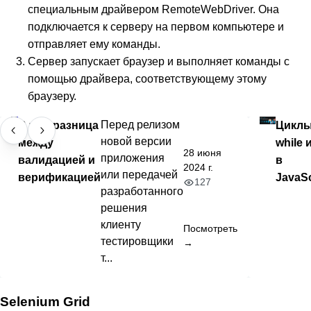
специальным драйвером RemoteWebDriver. Она
подключается к серверу на первом компьютере и
отправляет ему команды.
Сервер запускает браузер и выполняет команды с
помощью драйвера, соответствующему этому
браузеру.
В чём разница
Перед релизом
Цикл
новой версии
между
while и
28 июня
приложения
валидацией и
в
2024 г.
или передачей
верификацией
JavaSc
127
разработанного
решения
клиенту
Посмотреть
тестировщики
→
т...
Selenium Grid