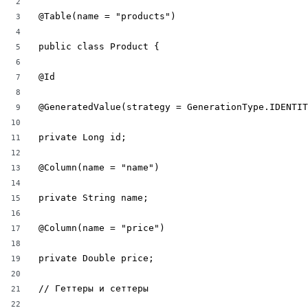
2
@Table(name = "products")

3
4
public class Product {

5
6
@Id

7
8
@GeneratedValue(strategy = GenerationType.IDENTIT
9
10
private Long id;

11
12
@Column(name = "name")

13
14
private String name;

15
16
@Column(name = "price")

17
18
private Double price;

19
20
// Геттеры и сеттеры

21
22