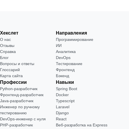
Хекслет
Направления
О нас
Программирование
Отзывы
ИИ
Справка
Аналитика
Блог
DevOps
Вопросы и ответы
Тестирование
Глоссарий
Фронтенд
Карта сайта
Бэкенд
Профессии
Навыки
Python-разработчик
Spring Boot
Фронтенд-разработчик
Docker
Java-разработчик
Typescript
Инженер по ручному
Laravel
тестированию
Django
DevOps-инженер с нуля
React
РНР-разработчик
Веб-разработка на Express