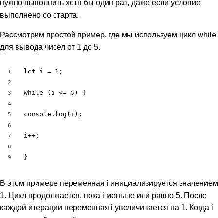
нужно выполнить хотя бы один раз, даже если условие
выполнено со старта.
Рассмотрим простой пример, где мы используем цикл while
для вывода чисел от 1 до 5.
let i = 1;

1
2
while (i <= 5) {

3
4
console.log(i);

5
6
i++;

7
8
}
9
В этом примере переменная i инициализируется значением
1. Цикл продолжается, пока i меньше или равно 5. После
каждой итерации переменная i увеличивается на 1. Когда i