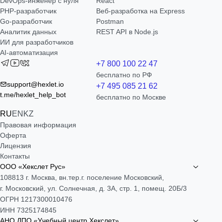
DevOps-инженер с нуля
React
РНР-разработчик
Веб-разработка на Express
Go-разработчик
Postman
Аналитик данных
REST API в Node.js
ИИ для разработчиков
AI-автоматизация
+7 800 100 22 47
бесплатно по РФ
support@hexlet.io
+7 495 085 21 62
t.me/hexlet_help_bot
бесплатно по Москве
RU
EN
KZ
Правовая информация
Оферта
Лицензия
Контакты
ООО «Хекслет Рус»
108813 г. Москва, вн.тер.г. поселение Московский,
г. Московский, ул. Солнечная, д. 3А, стр. 1, помещ. 20Б/3
ОГРН 1217300010476
ИНН 7325174845
АНО ДПО «Учебный центр Хекслет»