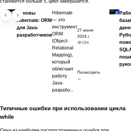
становится больше 5, цикл завершается.
Основы
Hibernate
Рабо
— это
Hibernate: ORM
база
инструмент
для Java-
данн
27 июня
ORM
разработчиков
Pyth
2024 г.
(Object-
пом
184
Relational
SQLA
Mapping),
поша
который
руко
облегчает
Посмотреть
работу
→
Java-
разрабо...
Типичные ошибки при использовании цикла
while
Одна из наиболее распространенных ошибок при