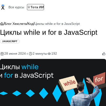
Все курсы
Тота ИИ
/
/
/
Блог Хекслета
Код
Циклы while и for в JavaScript
Циклы while и for в JavaScript
JAVASCRIPT
28 июня 2024 г.
2 минуты
192