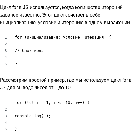
Цикл for в JS используется, когда количество итераций
заранее известно. Этот цикл сочетает в себе
инициализацию, условие и итерацию в одном выражении.
for (инициализация; условие; итерация) {

1
2
// блок кода

3
4
}
5
Рассмотрим простой пример, где мы используем цикл for в
JS для вывода чисел от 1 до 10.
for (let i = 1; i <= 10; i++) {

1
2
console.log(i);

3
4
}
5