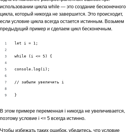
использовании цикла while — это создание бесконечного
цикла, который никогда не завершится. Это происходит,
если условие цикла всегда остается истинным. Возьмем
предыдущий пример и сделаем цикл бесконечным.
let i = 1;

1
2
while (i <= 5) {

3
4
console.log(i);

5
6
// забыли увеличить i

7
8
}
9
В этом примере переменная i никогда не увеличивается,
поэтому условие i <= 5 всегда истинно.
Чтобы избежать таких ошибок, убедитесь, что условие