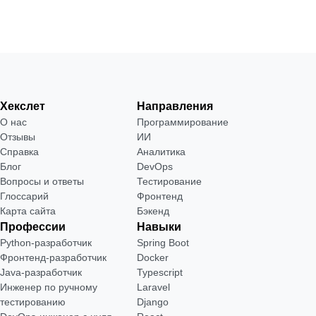
Хекслет
Направления
О нас
Программирование
Отзывы
ИИ
Справка
Аналитика
Блог
DevOps
Вопросы и ответы
Тестирование
Глоссарий
Фронтенд
Карта сайта
Бэкенд
Профессии
Навыки
Python-разработчик
Spring Boot
Фронтенд-разработчик
Docker
Java-разработчик
Typescript
Инженер по ручному
Laravel
тестированию
Django