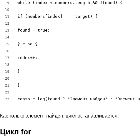
while (index < numbers.length && !found) {

9
10
if (numbers[index] === target) {

11
12
found = true;

13
14
} else {

15
16
index++;

17
18
}

19
20
}

21
22
console.log(found ? "Элемент найден" : "Элемент н
23
Как только элемент найден, цикл останавливается.
Цикл for