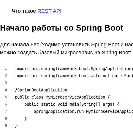
Что такое
REST API
Начало работы со Spring Boot
Для начала необходимо установить Spring Boot и нас
можно создать базовый микросервис на Spring Boot:
1
import org.springframework.boot.SpringApplication;
2
import org.springframework.boot.autoconfigure.Spri
3
4
@SpringBootApplication

5
public class MyMicroserviceApplication {

6
    public static void main(String[] args) {

7
        SpringApplication.run(MyMicroserviceApplic
8
    }

9
}