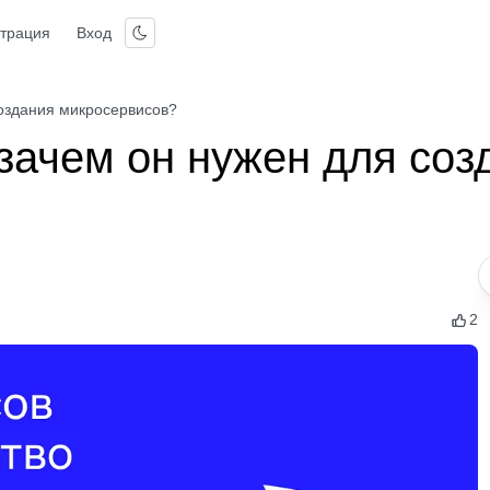
страция
Вход
создания микросервисов?
 зачем он нужен для соз
2