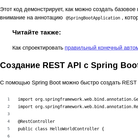
Этот код демонстрирует, как можно создать базовое
внимание на аннотацию
, кот
@SpringBootApplication
Читайте также:
Как спроектировать
правильный конечный авто
Создание REST API с Spring Boo
С помощью Spring Boot можно быстро создать REST 
1
import org.springframework.web.bind.annotation.Ge
2
import org.springframework.web.bind.annotation.Re
3
4
@RestController

5
public class HelloWorldController {

6