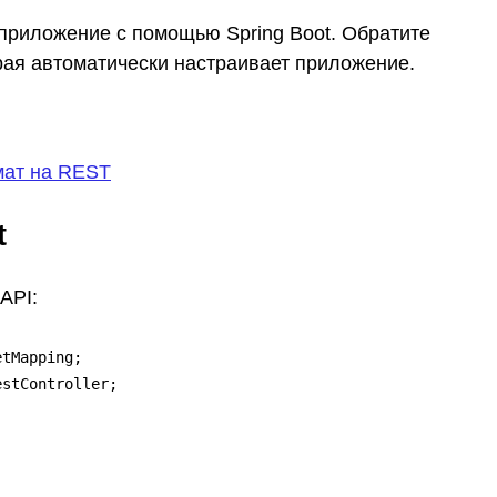
 приложение с помощью Spring Boot. Обратите
орая автоматически настраивает приложение.
мат на REST
t
API:
tMapping;

stController;
