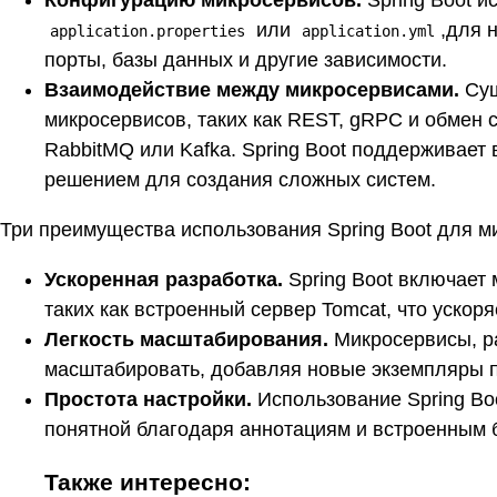
Конфигурацию микросервисов.
Spring Boot 
или
,для 
application.properties
application.yml
порты, базы данных и другие зависимости.
Взаимодействие между микросервисами.
Сущ
микросервисов, таких как REST, gRPC и обмен 
RabbitMQ или Kafka. Spring Boot поддерживает 
решением для создания сложных систем.
Три преимущества использования Spring Boot для м
Ускоренная разработка.
Spring Boot включает
таких как встроенный сервер Tomcat, что ускор
Легкость масштабирования.
Микросервисы, ра
масштабировать, добавляя новые экземпляры п
Простота настройки.
Использование Spring Bo
понятной благодаря аннотациям и встроенным 
Также интересно: