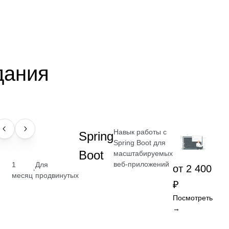
дания
Навык работы с
НАВЫК
Spring
Spring Boot для
Boot
масштабируемых
веб-приложений
1
Для
от 2 400
·
месяц
продвинутых
₽
Посмотреть
→