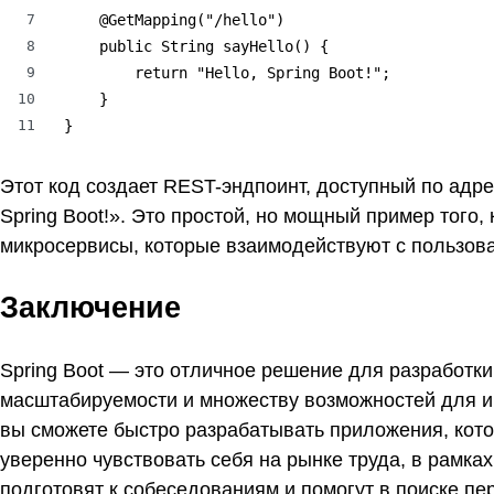
7
    @GetMapping("/hello")

8
    public String sayHello() {

9
        return "Hello, Spring Boot!";

10
    }

11
}
Этот код создает REST-эндпоинт, доступный по адр
Spring Boot!». Это простой, но мощный пример того,
микросервисы, которые взаимодействуют с пользова
Заключение
Spring Boot — это отличное решение для разработки
масштабируемости и множеству возможностей для ин
вы сможете быстро разрабатывать приложения, кото
уверенно чувствовать себя на рынке труда, в рамка
подготовят к собеседованиям и помогут в поиске пе