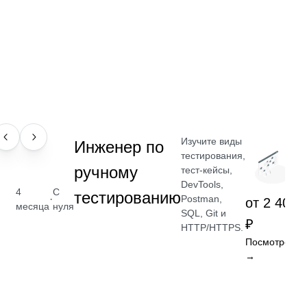
Изучите виды
ПРОФЕССИЯ
Инженер по
тестирования,
ручному
тест-кейсы,
DevTools,
4
С
тестированию
·
Postman,
от 2 400
месяца
нуля
SQL, Git и
₽
HTTP/HTTPS.
Посмотреть
→