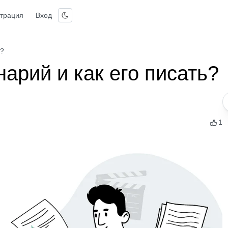
страция
Вход
ь?
нарий и как его писать?
1