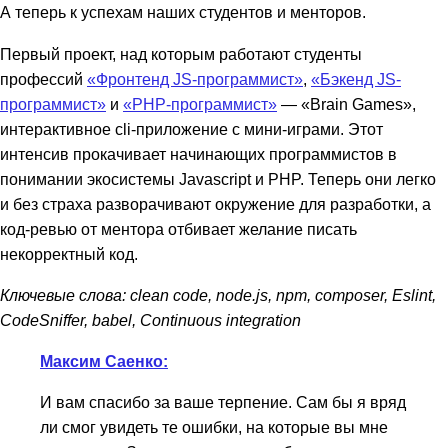
А теперь к успехам наших студентов и менторов.
Первый проект, над которым работают студенты
профессий
«Фронтенд JS-программист»
,
«Бэкенд JS-
программист»
и
«PHP-программист»
— «Brain Games»,
интерактивное cli-приложение с мини-играми. Этот
интенсив прокачивает начинающих программистов в
понимании экосистемы Javascript и PHP. Теперь они легко
и без страха разворачивают окружение для разработки, а
код-ревью от ментора отбивает желание писать
некорректный код.
Ключевые слова: clean code, node.js, npm, composer, Eslint,
CodeSniffer, babel, Continuous integration
Максим Саенко:
И вам спасибо за ваше терпение. Сам бы я вряд
ли смог увидеть те ошибки, на которые вы мне