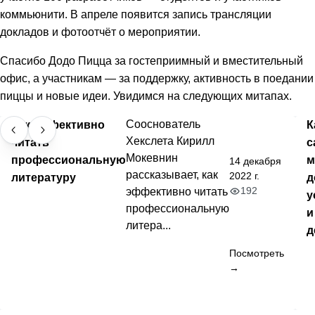
коммьюнити. В апреле появится запись трансляции
докладов и фотоотчёт о мероприятии.
Спасибо Додо Пицца за гостеприимный и вместительный
офис, а участникам — за поддержку, активность в поедании
пиццы и новые идеи. Увидимся на следующих митапах.
Как эффективно
Cооснователь
К
Хекслета Кирилл
читать
с
Мокевнин
профессиональную
м
14 декабря
рассказывает, как
2022 г.
литературу
д
192
эффективно читать
у
профессиональную
и
литера...
д
Посмотреть
→