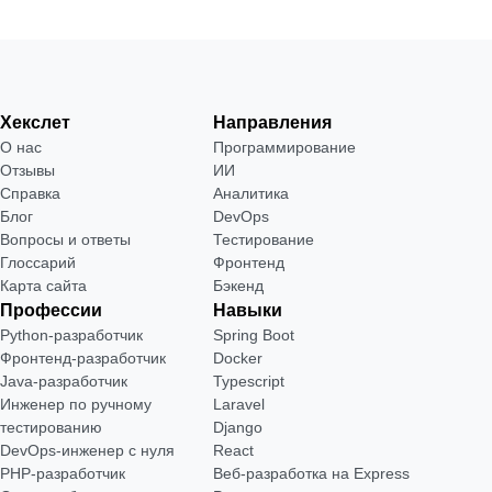
Хекслет
Направления
О нас
Программирование
Отзывы
ИИ
Справка
Аналитика
Блог
DevOps
Вопросы и ответы
Тестирование
Глоссарий
Фронтенд
Карта сайта
Бэкенд
Профессии
Навыки
Python-разработчик
Spring Boot
Фронтенд-разработчик
Docker
Java-разработчик
Typescript
Инженер по ручному
Laravel
тестированию
Django
DevOps-инженер с нуля
React
РНР-разработчик
Веб-разработка на Express