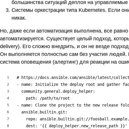
большинства ситуаций деплоя на управляемые 
Системы оркестрации типа Kubernetes. Если он
никак.
Но, даже если автоматизация выполнена, все равно 
автоматизируется. Существует целый подход, кото
delivery). Его сложно внедрить, и он не везде подхо
Он выполняется полностью сам без участия людей. 
система оповещения (алертинг) для реакции на оши
1
# https://docs.ansible.com/ansible/latest/collect
2
- name: Initialize the deploy root and gather fac
3
  community.general.deploy_helper:

4
    path: /path/to/root

5
- name: Clone the project to the new release fold
6
  ansible.builtin.git:

7
    repo: ansible.builtin.git://foosball.example.
8
    dest: '{{ deploy_helper.new_release_path }}'
