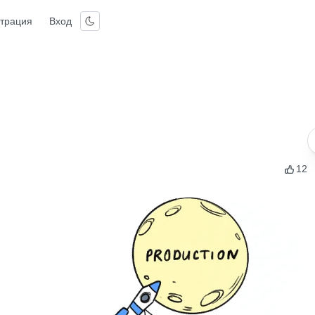
страция
Вход
12