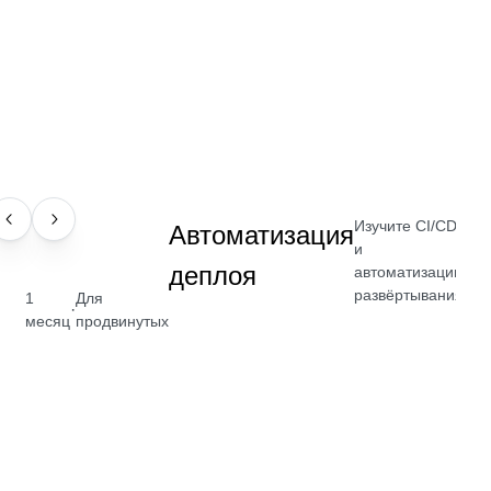
Изучите CI/CD
НАВЫК
Автоматизация
и
деплоя
автоматизацию
развёртывания
1
Для
от
·
месяц
продвинутых
₽
По
→