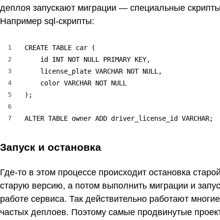
деплоя запускают миграции — специальные скрипт
Например sql-скрипты:
1
CREATE TABLE car (

2
    id INT NOT NULL PRIMARY KEY,

3
    license_plate VARCHAR NOT NULL,

4
    color VARCHAR NOT NULL

5
);

6
7
ALTER TABLE owner ADD driver_license_id VARCHAR;
Запуск и остановка
Где-то в этом процессе происходит остановка старой
старую версию, а потом выполнить миграции и запус
работе сервиса. Так действительно работают многие
частых деплоев. Поэтому самые продвинутые проект