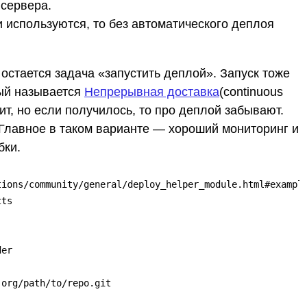
сервера.
и используются, то без автоматического деплоя
остается задача «запустить деплой». Запуск тоже
рый называется
Непрерывная доставка
(continuous
дит, но если получилось, то про деплой забывают.
Главное в таком варианте — хороший мониторинг и
бки.
ions/community/general/deploy_helper_module.html#example
ts

er

org/path/to/repo.git
