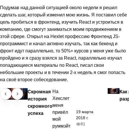
Подумав над данной ситуацией около недели я решил
сделать шаг, который изменил мою жизнь. Я поставил себе
цель пробиться в фронтенд, изучить React и устроиться в
компанию, где смогут заниматься моим продвижением в
этой сфере. Открыл на Hexlet профессию Фронтенд JS-
программист и начал активно изучать, так как бекенд и
фронт идут параллельно, то 50%+ курсов у меня уже было
пройдено и я сразу взялся за React, параллельно изучал
попадающиеся материалы по React, писал свои
небольшие проекты и в течении 2-х недель я смог попасть
на своё второе собеседование.
Скромная
На
Как 
Хекслет
история
раз
меня
скромного
19 марта
привёл
успеха
2018 г.
мой
81
руммэйт