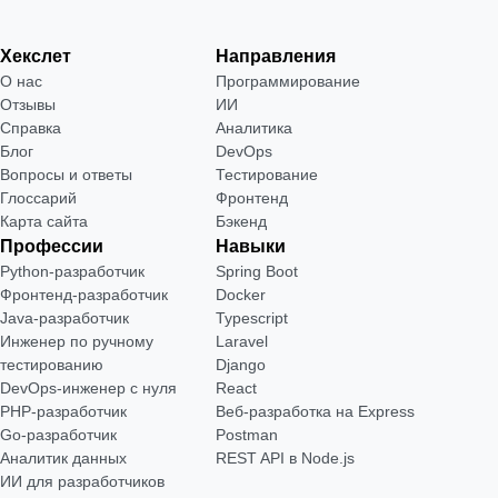
Хекслет
Направления
О нас
Программирование
Отзывы
ИИ
Справка
Аналитика
Блог
DevOps
Вопросы и ответы
Тестирование
Глоссарий
Фронтенд
Карта сайта
Бэкенд
Профессии
Навыки
Python-разработчик
Spring Boot
Фронтенд-разработчик
Docker
Java-разработчик
Typescript
Инженер по ручному
Laravel
тестированию
Django
DevOps-инженер с нуля
React
РНР-разработчик
Веб-разработка на Express
Go-разработчик
Postman
Аналитик данных
REST API в Node.js
ИИ для разработчиков