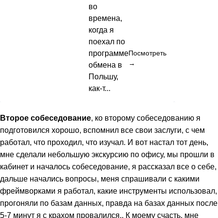
во
времена,
когда я
поехал по
программе
Посмотреть
→
обмена в
Польшу,
как-т...
Второе собеседование
, ко второму собеседованию я
подготовился хорошо, вспомнил все свои заслуги, с чем
работал, что проходил, что изучал. И вот настал тот день,
мне сделали небольшую экскурсию по офису, мы прошли в
кабинет и началось собеседование, я рассказал все о себе,
дальше начались вопросы, меня спрашивали с какими
фреймворками я работал, какие инструменты использовал,
прогоняли по базам данных, правда на базах данных после
5-7 минут я с крахом провалился.. К моему счасть, мне