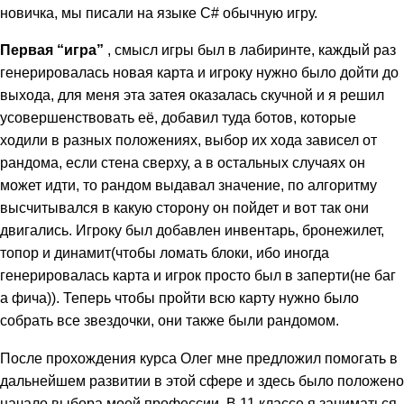
новичка, мы писали на языке C# обычную игру.
Первая “игра”
, смысл игры был в лабиринте, каждый раз
генерировалась новая карта и игроку нужно было дойти до
выхода, для меня эта затея оказалась скучной и я решил
усовершенствовать её, добавил туда ботов, которые
ходили в разных положениях, выбор их хода зависел от
рандома, если стена сверху, а в остальных случаях он
может идти, то рандом выдавал значение, по алгоритму
высчитывался в какую сторону он пойдет и вот так они
двигались. Игроку был добавлен инвентарь, бронежилет,
топор и динамит(чтобы ломать блоки, ибо иногда
генерировалась карта и игрок просто был в заперти(не баг
а фича)). Теперь чтобы пройти всю карту нужно было
собрать все звездочки, они также были рандомом.
После прохождения курса Олег мне предложил помогать в
дальнейшем развитии в этой сфере и здесь было положено
начало выбора моей профессии. В 11 классе я заниматься