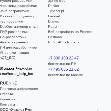
Python-разработчик
Spring Boot
Фронтенд-разработчик
Docker
Java-разработчик
Typescript
Инженер по ручному
Laravel
тестированию
Django
DevOps-инженер с нуля
React
РНР-разработчик
Веб-разработка на Express
Go-разработчик
Postman
Аналитик данных
REST API в Node.js
ИИ для разработчиков
AI-автоматизация
+7 800 100 22 47
бесплатно по РФ
support@hexlet.io
+7 495 085 21 62
t.me/hexlet_help_bot
бесплатно по Москве
RU
EN
KZ
Правовая информация
Оферта
Лицензия
Контакты
ООО «Хекслет Рус»