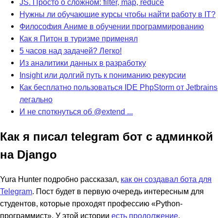
JS. Просто о сложном: filter, map, reduce
Нужны ли обучающие курсы чтобы найти работу в IT?
Философия Аниме в обучении программированию
Как я Питон в туризме применял
5 часов над задачей? Легко!
Из аналитики данных в разработку
Insight или долгий путь к пониманию рекурсии
Как бесплатно пользоваться IDE PhpStorm от Jetbrains
легально
И не споткнуться об @extend ...
Как я писал telegram бот с админкой
на Django
Yura Hunter подробно рассказал,
как он создавал бота для
Telegram
. Пост будет в первую очередь интересным для
студентов, которые проходят профессию «Python-
программист». У этой истории
есть продолжение
.