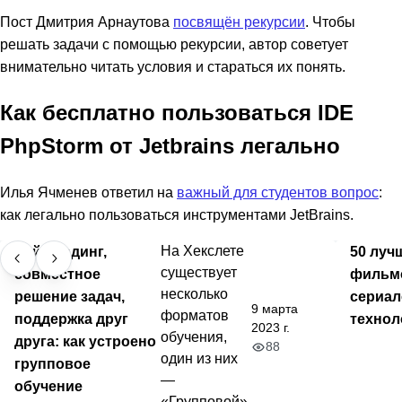
Пост Дмитрия Арнаутова
посвящён рекурсии
. Чтобы
решать задачи с помощью рекурсии, автор советует
внимательно читать условия и стараться их понять.
Как бесплатно пользоваться IDE
PhpStorm от Jetbrains легально
Илья Ячменев ответил на
важный для студентов вопрос
:
как легально пользоваться инструментами JetBrains.
Лайв-кодинг,
На Хекслете
50 луч
существует
совместное
фильм
несколько
решение задач,
сериал
9 марта
форматов
поддержка друг
технол
2023 г.
обучения,
друга: как устроено
88
один из них
групповое
—
обучение
«Групповой»,