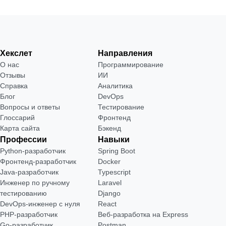
Хекслет
Направления
О нас
Программирование
Отзывы
ИИ
Справка
Аналитика
Блог
DevOps
Вопросы и ответы
Тестирование
Глоссарий
Фронтенд
Карта сайта
Бэкенд
Профессии
Навыки
Python-разработчик
Spring Boot
Фронтенд-разработчик
Docker
Java-разработчик
Typescript
Инженер по ручному
Laravel
тестированию
Django
DevOps-инженер с нуля
React
РНР-разработчик
Веб-разработка на Express
Go-разработчик
Postman