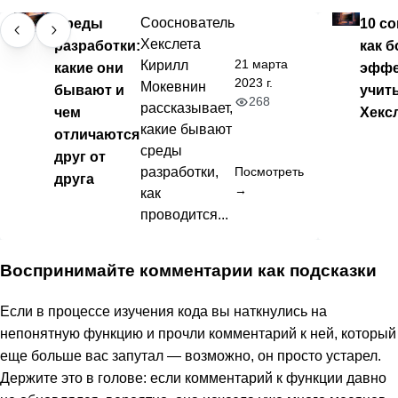
Среды
Сооснователь
10 со
Хекслета
разработки:
как б
21 марта
Кирилл
какие они
эффе
2023 г.
Мокевнин
бывают и
учит
268
рассказывает,
чем
Хекс
какие бывают
отличаются
среды
друг от
разработки,
Посмотреть
друга
→
как
проводится...
Воспринимайте комментарии как подсказки
Если в процессе изучения кода вы наткнулись на
непонятную функцию и прочли комментарий к ней, который
еще больше вас запутал — возможно, он просто устарел.
Держите это в голове: если комментарий к функции давно