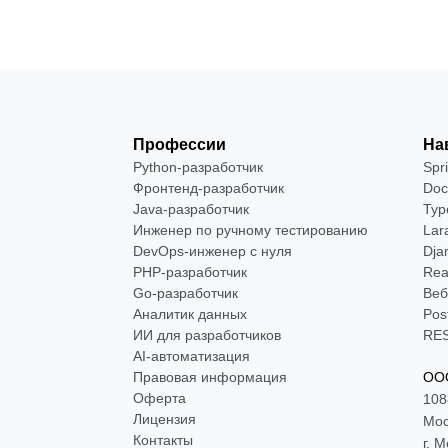
Профессии
На
Python-разработчик
Spr
Фронтенд-разработчик
Doc
Java-разработчик
Typ
Инженер по ручному тестированию
Lar
DevOps-инженер с нуля
Dja
РНР-разработчик
Rea
Go-разработчик
Веб
Аналитик данных
Pos
ИИ для разработчиков
RES
AI-автоматизация
Правовая информация
ООО
Оферта
108
Лицензия
Мос
Контакты
г. 