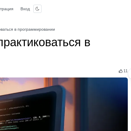
страция
Вход
оваться в программировании
практиковаться в
11