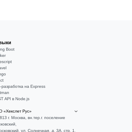
выки
ing Boot
ker
escript
avel
ngo
ct
-разработка на Express
tman
T API в Node.js
 «Хекслет Рус»
813 г. Москва, вн.тер.г. поселение
ковский,
Московский, ул. Солнечная, д. 3А, стр. 1,