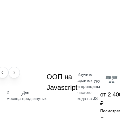
Изучите
НАВЫК
ООП на
архитектуру
Javascript
и принципы
чистого
2
Для
от 2 400
·
кода на JS
месяца
продвинутых
₽
Посмотреть
→