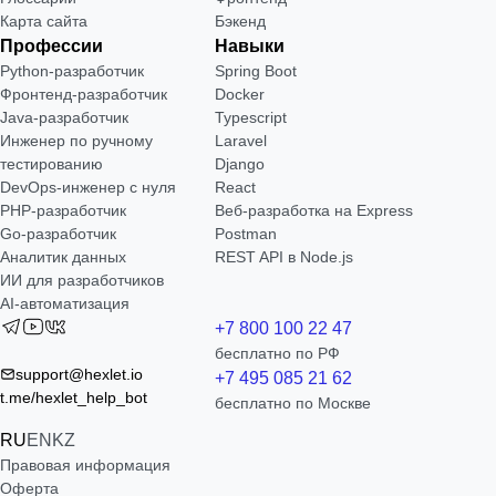
Карта сайта
Бэкенд
Профессии
Навыки
Python-разработчик
Spring Boot
Фронтенд-разработчик
Docker
Java-разработчик
Typescript
Инженер по ручному
Laravel
тестированию
Django
DevOps-инженер с нуля
React
РНР-разработчик
Веб-разработка на Express
Go-разработчик
Postman
Аналитик данных
REST API в Node.js
ИИ для разработчиков
AI-автоматизация
+7 800 100 22 47
бесплатно по РФ
support@hexlet.io
+7 495 085 21 62
t.me/hexlet_help_bot
бесплатно по Москве
RU
EN
KZ
Правовая информация
Оферта