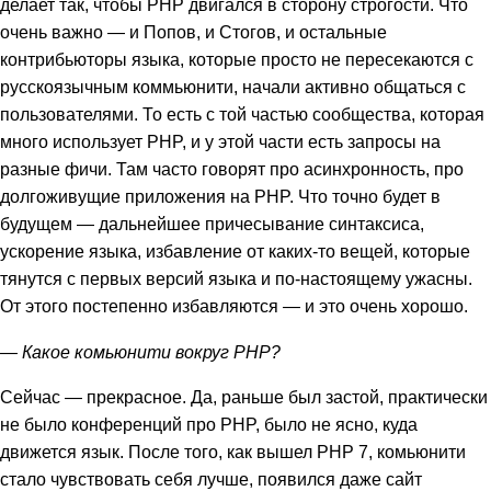
делает так, чтобы PHP двигался в сторону строгости. Что
очень важно — и Попов, и Стогов, и остальные
контрибьюторы языка, которые просто не пересекаются с
русскоязычным коммьюнити, начали активно общаться с
пользователями. То есть с той частью сообщества, которая
много использует PHP, и у этой части есть запросы на
разные фичи. Там часто говорят про асинхронность, про
долгоживущие приложения на PHP. Что точно будет в
будущем — дальнейшее причесывание синтаксиса,
ускорение языка, избавление от каких-то вещей, которые
тянутся с первых версий языка и по-настоящему ужасны.
От этого постепенно избавляются — и это очень хорошо.
— Какое комьюнити вокруг PHP?
Сейчас — прекрасное. Да, раньше был застой, практически
не было конференций про PHP, было не ясно, куда
движется язык. После того, как вышел PHP 7, комьюнити
стало чувствовать себя лучше, появился даже сайт