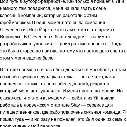
мой путь в аутсорс-разработке. Как только я пришел в Yii и
немного там поварился, меня начали звать к себе
классные компании, которые работали с этим
фреймворком. В один момент это была компания
Clevertech из Нью-Йорка, хотя сам я жил в это время в
Воронеже. В Clevertech я был техлидом — нанимал
разработчиков, увольнял, строил разные процессы. Тогда
это было скорее по наитию, потому что настоящего опыта в
этом у меня еще не было.
В это же время я начал собеседоваться в Facebook, но там
со мной случилась дурацкая штука — после того, как я
прошел несколько этапов собеседований, рекрутер,
который меня вёл, уволился. И меня просто потеряли. Но
оказалось, что это и к лучшему — ребята из Yii начали
работать в норвежском стартапе Stay — сервисе для
путешественников, где работала очень сильная команда. Я
пошел туда — и ни разу не пожалел, это был один из самых
продуктивных мой периодов.