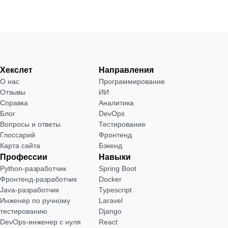
Хекслет
Направления
О нас
Программирование
Отзывы
ИИ
Справка
Аналитика
Блог
DevOps
Вопросы и ответы
Тестирование
Глоссарий
Фронтенд
Карта сайта
Бэкенд
Профессии
Навыки
Python-разработчик
Spring Boot
Фронтенд-разработчик
Docker
Java-разработчик
Typescript
Инженер по ручному
Laravel
тестированию
Django
DevOps-инженер с нуля
React