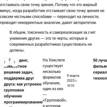
отстаивать свою точку зрения. Потому что это жирный
минус, когда разработчик отстаивает свою точку зрения не
совсем честными способами — переходит на личности,
проводит некорректные аналогии, давит авторитетом.
В общем, токсичность и самореализация за счет
унижения других — это те черты, которые в
современных разработчиках существовать не
должны.
Лайв-кодинг,
На Хекслете
50 луч
существует
совместное
фильм
несколько
решение задач,
сериал
9 марта
форматов
поддержка друг
технол
2023 г.
обучения,
друга: как устроено
98
один из них
групповое
—
обучение
«Групповой»,
программированию
в котором