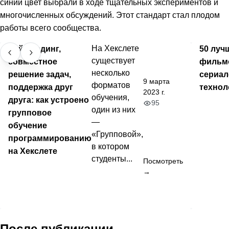
синий цвет выбрали в ходе тщательных экспериментов и
многочисленных обсуждений. Этот стандарт стал плодом
работы всего сообщества.
Лайв-кодинг,
На Хекслете
50 луч
существует
совместное
фильм
несколько
решение задач,
сериал
9 марта
форматов
поддержка друг
технол
2023 г.
обучения,
друга: как устроено
95
один из них
групповое
—
обучение
«Групповой»,
программированию
в котором
на Хекслете
студенты...
Посмотреть
→
После публикации