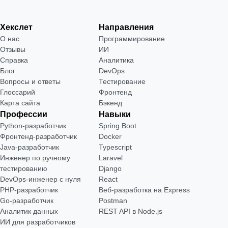
Хекслет
Направления
О нас
Программирование
Отзывы
ИИ
Справка
Аналитика
Блог
DevOps
Вопросы и ответы
Тестирование
Глоссарий
Фронтенд
Карта сайта
Бэкенд
Профессии
Навыки
Python-разработчик
Spring Boot
Фронтенд-разработчик
Docker
Java-разработчик
Typescript
Инженер по ручному
Laravel
тестированию
Django
DevOps-инженер с нуля
React
РНР-разработчик
Веб-разработка на Express
Go-разработчик
Postman
Аналитик данных
REST API в Node.js
ИИ для разработчиков