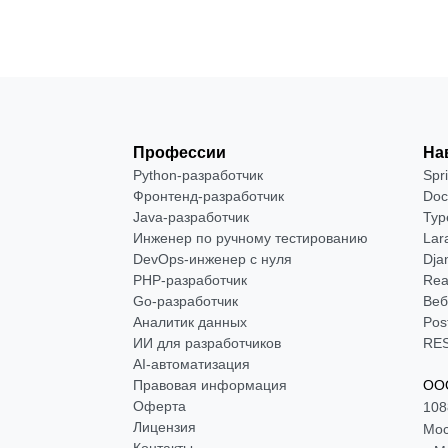
Профессии
На
Python-разработчик
Spr
Фронтенд-разработчик
Doc
Java-разработчик
Typ
Инженер по ручному тестированию
Lar
DevOps-инженер с нуля
Dja
РНР-разработчик
Rea
Go-разработчик
Веб
Аналитик данных
Pos
ИИ для разработчиков
RES
AI-автоматизация
Правовая информация
ООО
Оферта
108
Лицензия
Мос
Контакты