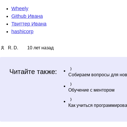
Wheely
Github Ивана
Твиттер Ивана
hashicorp
R. D.
10 лет назад
Читайте также:
Собираем вопросы для нов
Обучение с ментором
Как учиться программироват