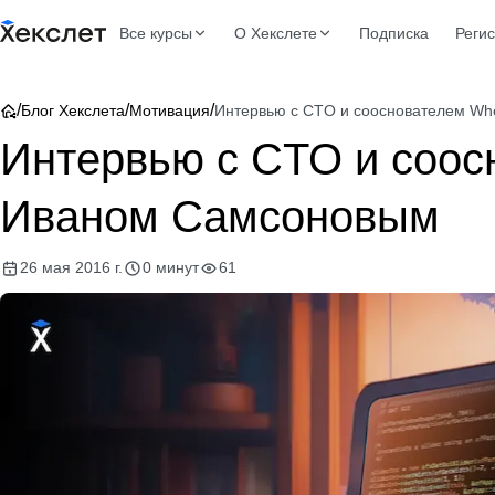
Все курсы
О Хекслете
Подписка
Реги
/
/
/
Блог Хекслета
Мотивация
Интервью с CTO и сооснователем Wh
Интервью с CTO и соос
Иваном Самсоновым
26 мая 2016 г.
0 минут
61