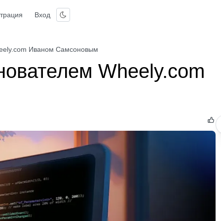
страция
Вход
eely.com Иваном Самсоновым
нователем Wheely.com