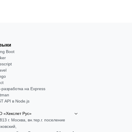
выки
ing Boot
ker
escript
avel
ngo
ct
-разработка на Express
tman
T API в Node.js
 «Хекслет Рус»
813 г. Москва, вн.тер.г. поселение
ковский,