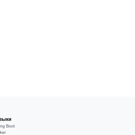
выки
ing Boot
ker