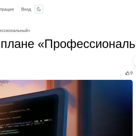
страция
Вход
ессиональный»
 плане «Профессионал
9