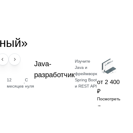
ьный»
Изучите
ПРОФЕССИЯ
Java-
Java и
разработчик
фреймворк
Spring Boot
12
С
от 2 400
·
и REST API
месяцев
нуля
₽
Посмотреть
→