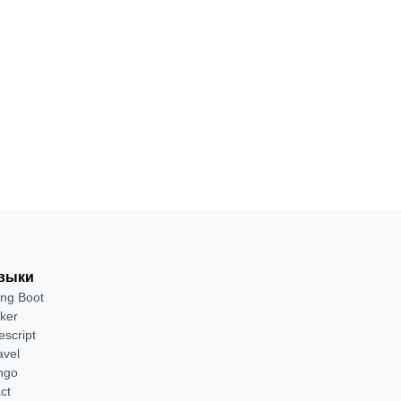
выки
ing Boot
ker
escript
avel
ngo
ct