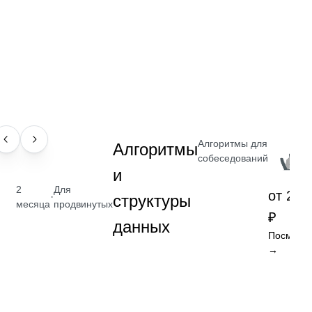
Алгоритмы для
НАВЫК
Алгоритмы
собеседований
и
2
Для
от 2 4
·
структуры
месяца
продвинутых
₽
данных
Посмотре
→