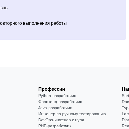
изнь
овторного выполнения работы
Профессии
На
Python-разработчик
Spr
Фронтенд-разработчик
Doc
Java-разработчик
Typ
Инженер по ручному тестированию
Lar
DevOps-инженер с нуля
Dja
РНР-разработчик
Rea