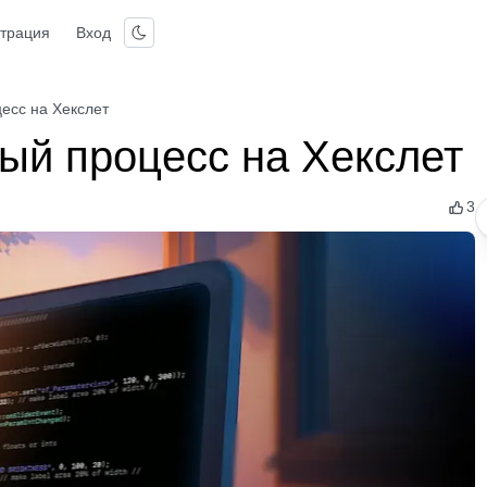
страция
Вход
есс на Хекслет
ый процесс на Хекслет
3