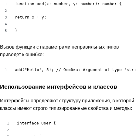
function add(x: number, y: number): number {

1
2
return x + y;

3
4
}
5
Вызов функции с параметрами неправильных типов
приведет к ошибке:
add("Hello", 5); // Ошибка: Argument of type 'str
1
Использование интерфейсов и классов
Интерфейсы определяют структуру приложения, в которой
классы имеют строго типизированные свойства и методы:
interface User {

1
2