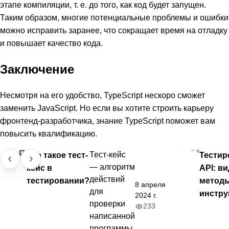
этапе компиляции, т. е. до того, как код будет запущен.
Таким образом, многие потенциальные проблемы и ошибки
можно исправить заранее, что сокращает время на отладку
и повышает качество кода.
Заключение
Несмотря на его удобство, TypeScript нескоро сможет
заменить JavaScript. Но если вы хотите строить карьеру
фронтенд-разработчика, знание TypeScript поможет вам
повысить квалификацию.
Что такое тест-
Тест-кейс
Тестир
— алгоритм
кейс в
API: в
действий
тестировании?
методы
8 апреля
для
инстр
2024 г.
проверки
233
написанной
программы.