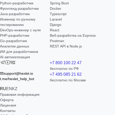
Python-разработчик
Spring Boot
Фронтенд-разработчик
Docker
Java-разработчик
Typescript
Инженер по ручному
Laravel
тестированию
Django
DevOps-инженер с нуля
React
РНР-разработчик
Веб-разработка на Express
Go-разработчик
Postman
Аналитик данных
REST API в Node.js
ИИ для разработчиков
AI-автоматизация
+7 800 100 22 47
бесплатно по РФ
support@hexlet.io
+7 495 085 21 62
t.me/hexlet_help_bot
бесплатно по Москве
RU
EN
KZ
Правовая информация
Оферта
Лицензия
Контакты