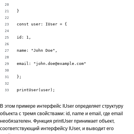
20
}

21
22
const user: IUser = {

23
24
id: 1,

25
26
name: "John Doe",

27
28
email: "john.doe@example.com"

29
30
};

31
32
printUser(user);
33
В этом примере интерфейс IUser определяет структуру
объекта с тремя свойствами: id, name и email, где email
необязателен. Функция printUser принимает объект,
соответствующий интерфейсу IUser, и выводит его