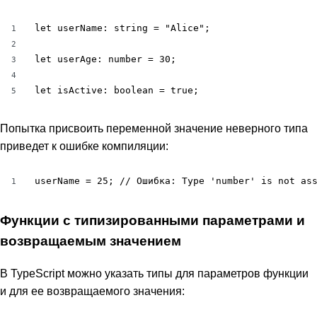
let userName: string = "Alice";

1
2
let userAge: number = 30;

3
4
let isActive: boolean = true;
5
Попытка присвоить переменной значение неверного типа
приведет к ошибке компиляции:
userName = 25; // Ошибка: Type 'number' is not as
1
Функции с типизированными параметрами и
возвращаемым значением
В TypeScript можно указать типы для параметров функции
и для ее возвращаемого значения: