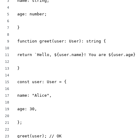
name: string;

3
4
age: number;

5
6
}

7
8
function greet(user: User): string {

9
10
return `Hello, ${user.name}! You are ${user.age} 
11
12
}

13
14
const user: User = {

15
16
name: "Alice",

17
18
age: 30,

19
20
};

21
22
greet(user); // ОК

23