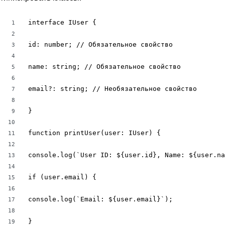
interface IUser {

1
2
id: number; // Обязательное свойство

3
4
name: string; // Обязательное свойство

5
6
email?: string; // Необязательное свойство

7
8
}

9
10
function printUser(user: IUser) {

11
12
console.log(`User ID: ${user.id}, Name: ${user.na
13
14
if (user.email) {

15
16
console.log(`Email: ${user.email}`);

17
18
}

19