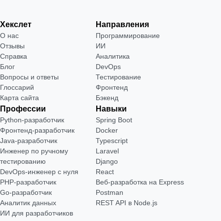
Хекслет
Направления
О нас
Программирование
Отзывы
ИИ
Справка
Аналитика
Блог
DevOps
Вопросы и ответы
Тестирование
Глоссарий
Фронтенд
Карта сайта
Бэкенд
Профессии
Навыки
Python-разработчик
Spring Boot
Фронтенд-разработчик
Docker
Java-разработчик
Typescript
Инженер по ручному
Laravel
тестированию
Django
DevOps-инженер с нуля
React
РНР-разработчик
Веб-разработка на Express
Go-разработчик
Postman
Аналитик данных
REST API в Node.js
ИИ для разработчиков