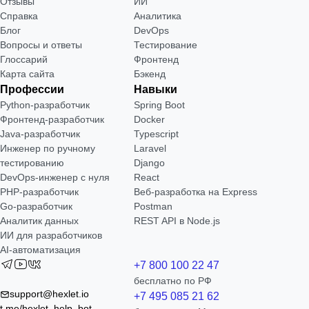
Отзывы
ИИ
Справка
Аналитика
Блог
DevOps
Вопросы и ответы
Тестирование
Глоссарий
Фронтенд
Карта сайта
Бэкенд
Профессии
Навыки
Python-разработчик
Spring Boot
Фронтенд-разработчик
Docker
Java-разработчик
Typescript
Инженер по ручному
Laravel
тестированию
Django
DevOps-инженер с нуля
React
РНР-разработчик
Веб-разработка на Express
Go-разработчик
Postman
Аналитик данных
REST API в Node.js
ИИ для разработчиков
AI-автоматизация
+7 800 100 22 47
бесплатно по РФ
support@hexlet.io
+7 495 085 21 62
t.me/hexlet_help_bot