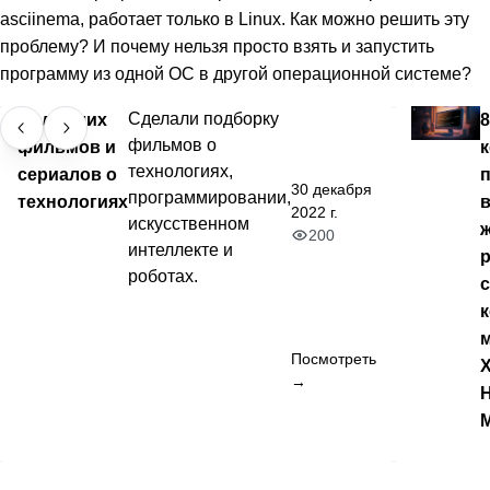
asciinema, работает только в Linux. Как можно решить эту
проблему? И почему нельзя просто взять и запустить
программу из одной ОС в другой операционной системе?
50 лучших
Сделали подборку
8
фильмов о
фильмов и
технологиях,
сериалов о
30 декабря
программировании,
технологиях
2022 г.
искусственном
ж
200
интеллекте и
роботах.
Посмотреть
→