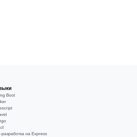
выки
ing Boot
ker
escript
avel
ngo
ct
-разработка на Express