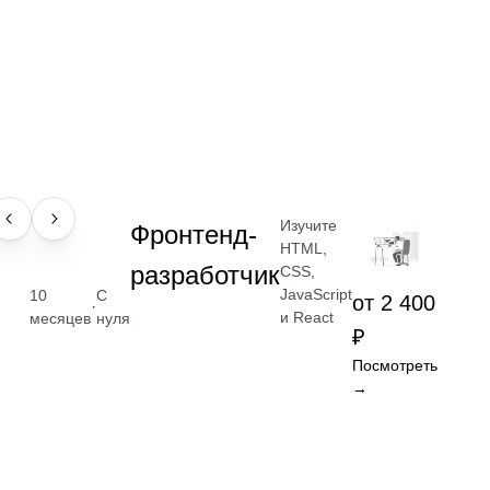
Изучите
ПРОФЕССИЯ
Фронтенд-
HTML,
разработчик
CSS,
JavaScript
10
С
от 2 400
·
и React
месяцев
нуля
₽
Посмотреть
→