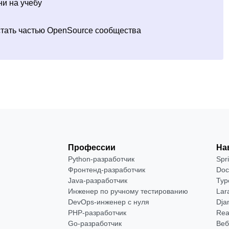
ни на учебу
стать частью OpenSource сообщества
Профессии
На
Python-разработчик
Spr
Фронтенд-разработчик
Doc
Java-разработчик
Typ
Инженер по ручному тестированию
Lar
DevOps-инженер с нуля
Dja
РНР-разработчик
Rea
Go-разработчик
Веб