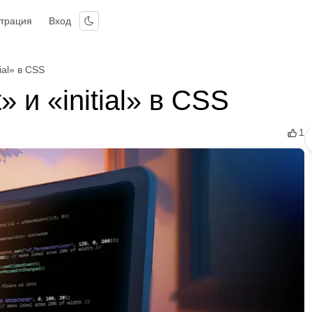
страция
Вход
ial» в CSS
 и «initial» в CSS
1