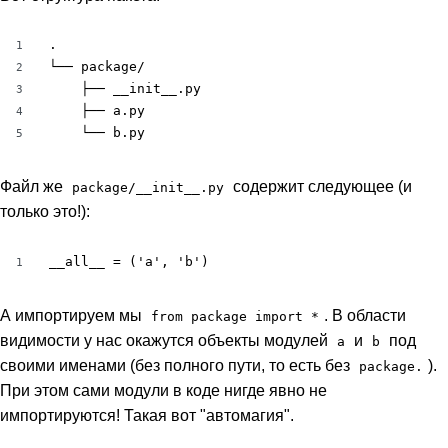
.

1
└── package/

2
    ├── __init__.py

3
    ├── a.py

4
    └── b.py
5
Файл же
содержит следующее (и
package/__init__.py
только это!):
__all__ = ('a', 'b')
1
А импортируем мы
. В области
from package import *
видимости у нас окажутся объекты модулей
и
под
a
b
своими именами (без полного пути, то есть без
).
package.
При этом сами модули в коде нигде явно не
импортируются! Такая вот "автомагия".