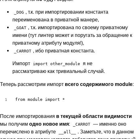
, т.к. при импортировании константа
_DOG
переименована в приватной манере,
, т.к. импортирована по своему приватному
_GOAT
имени (тут линтер может и поругать за обращение к
приватному атрибуту модуля!),
, ибо приватная константа.
_CARROT
Импорт
я не
import other_module
рассматриваю как тривиальный случай.
Теперь рассмотрим импорт
всего содержимого module
:
from module import *
1
После импортирования
в текущей области видимости
мы получим
одно новое имя
:
— именно оно
_CARROT
перечислено в атрибуте
. Заметьте, что в данном
__all__