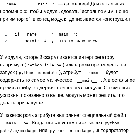
— да, отсюда! Для остальных
__name__ == '__main__'
напоминаю: чтобы модуль сделать "исполняемым, но не
при импорте", в конец модуля дописывается конструкция
if __name__ == '__main__':

1
    main()  # тут что-то выполняем
2
У модуля, который скармливается интерпретатору
напрямую (
) или в роли претендента на
python file.py
запуск (
), атрибут
будет
python -m module
__name__
содержать то самое магическое
. А в остальное
'__main__'
время атрибут содержит полное имя модуля. С помощью
условия, показанного выше, модуль может решить, что
делать при запуске.
У пакетов роль атрибута выполняет специальный файл
. Когда мы запустим пакет через
__main__.py
python
или
, интерпретатор
path/to/package
python -m package