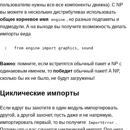
пользователю нужны все-все компоненты движка). С NP
вы можете в нескольких дистрибутивах использовать
общее корневое имя
, но разные подпакеты и
engine
подмодули. А на выходе вы получите возможность делать
импорты вида
from engine import graphics, sound
1
Важно
: помните, если встретятся обычный пакет и NP с
одинаковым именем, то
победит
обычный пакет! А NP,
сколько бы их не было, не будут загружены!
Циклические импорты
Если вдруг вы захотите в один модуль импортировать
другой, а другой захочет, пусть даже и не напрямую,
импортировать первый, то вы получите
.
ImportError
Потому что у вас случится циклический импорт. Про него