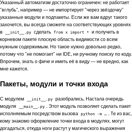
Указанный автоматизм достаточно ограничен: не работает
"вглубь", например — не импортирует "через звёздочку"
указанные модули и подпакеты. Если же вам вдруг такого
захочется, вы всегда сможете на соответствующих уровнях
в
сделать
и получить в
__init__.py
from x import *
корневом пакете плоскую область видимости со всем
нужным содержимым. Но такое нужно довольно редко,
потому что "не помогает" ни IDE, ни ручному поиску по коду.
Впрочем, знать о фиче и иметь её в виду — не вредно, как
мне кажется.
Пакеты, модули и точки входа
С модулем
разобрались. Настала очередь
__init__.py
модуля
. Этот модуль позволяет сделать пакет
__main__.py
исполняемым посредством вызова
. Те из вас,
python -m …
кому знакомо оформление точки входа в модулях, могут
догадаться, откуда ноги растут у магического выражения