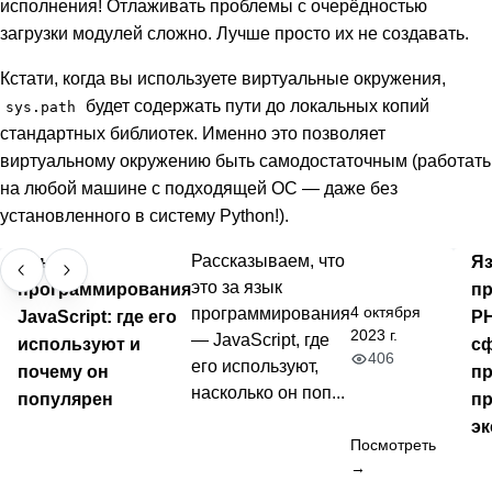
исполнения! Отлаживать проблемы с очерёдностью
загрузки модулей сложно. Лучше просто их не создавать.
Кстати, когда вы используете виртуальные окружения,
будет содержать пути до локальных копий
sys.path
стандартных библиотек. Именно это позволяет
виртуальному окружению быть самодостаточным (работать
на любой машине с подходящей ОС — даже без
установленного в систему Python!).
Язык
Рассказываем, что
Я
это за язык
программирования
п
4 октября
программирования
JavaScript: где его
PH
2023 г.
— JavaScript, где
используют и
с
406
его используют,
почему он
пр
насколько он поп...
популярен
п
эк
Посмотреть
→