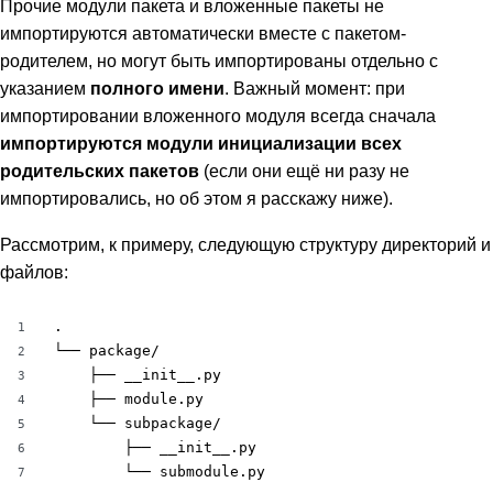
Прочие модули пакета и вложенные пакеты не
импортируются автоматически вместе с пакетом-
родителем, но могут быть импортированы отдельно с
указанием
полного имени
. Важный момент: при
импортировании вложенного модуля всегда сначала
импортируются модули инициализации всех
родительских пакетов
(если они ещё ни разу не
импортировались, но об этом я расскажу ниже).
Рассмотрим, к примеру, следующую структуру директорий и
файлов:
.

1
└── package/

2
    ├── __init__.py

3
    ├── module.py

4
    └── subpackage/

5
        ├── __init__.py

6
        └── submodule.py
7