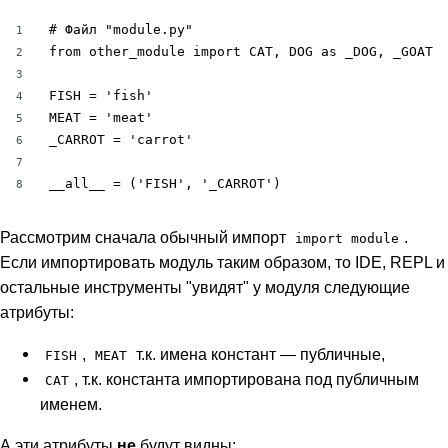
# Файл "module.py"

1
from other_module import CAT, DOG as _DOG, _GOAT

2
3
FISH = 'fish'

4
MEAT = 'meat'

5
_CARROT = 'carrot'

6
7
__all__ = ('FISH', '_CARROT')
8
Рассмотрим сначала обычный импорт
.
import module
Если импортировать модуль таким образом, то IDE, REPL и
остальные инструменты "увидят" у модуля следующие
атрибуты:
,
т.к. имена констант — публичные,
FISH
MEAT
, т.к. константа импортирована под публичным
CAT
именем.
А эти атрибуты
не
будут видны: