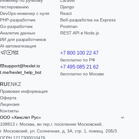
Инженер по ручному
Laravel
тестированию
Django
DevOps-инженер с нуля
React
РНР-разработчик
Веб-разработка на Express
Go-разработчик
Postman
Аналитик данных
REST API в Node.js
ИИ для разработчиков
AI-автоматизация
+7 800 100 22 47
бесплатно по РФ
support@hexlet.io
+7 495 085 21 62
t.me/hexlet_help_bot
бесплатно по Москве
RU
EN
KZ
Правовая информация
Оферта
Лицензия
Контакты
ООО «Хекслет Рус»
108813 г. Москва, вн.тер.г. поселение Московский,
г. Московский, ул. Солнечная, д. 3А, стр. 1, помещ. 20Б/3
ОГРН 1217300010476