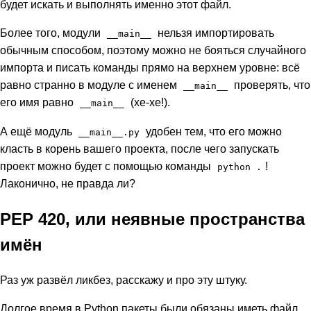
будет искать и выполнять именно этот файл.
Более того, модули
нельзя импортировать
__main__
обычным способом, поэтому можно не бояться случайного
импорта и писать команды прямо на верхнем уровне: всё
равно странно в модуле с именем
проверять, что
__main__
его имя равно
(хе-хе!).
__main__
А ещё модуль
удобен тем, что его можно
__main__.py
класть в корень вашего проекта, после чего запускать
проект можно будет с помощью команды
!
python .
Лаконично, не правда ли?
PEP 420, или неявные пространства
имён
Раз уж развёл ликбез, расскажу и про эту штуку.
Долгое время в Python пакеты были обязаны иметь файл